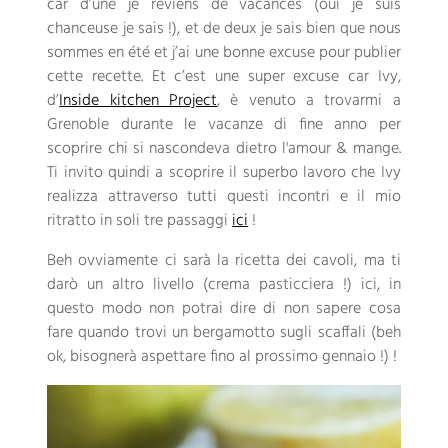
car d’une je reviens de vacances
(
oui je suis
chanceuse je sais
!),
et de deux je sais bien que nous
sommes en été et j’ai une bonne excuse pour publier
cette recette
.
Et c’est une super excuse car Ivy
,
d
’
Inside kitchen Project
, è venuto a trovarmi a
Grenoble durante le vacanze di fine anno per
scoprire chi si nascondeva dietro l'amour &
mange
.
Ti invito quindi a scoprire il superbo lavoro che Ivy
realizza attraverso tutti questi incontri e il mio
ritratto in soli tre passaggi
ici
!
Beh ovviamente ci sarà la ricetta dei cavoli, ma ti
darò un altro livello (crema pasticciera !) ici, in
questo modo non potrai dire di non sapere cosa
fare quando trovi un bergamotto sugli scaffali (beh
ok, bisognerà aspettare fino al prossimo gennaio !) !