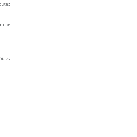
outez
r une
boules