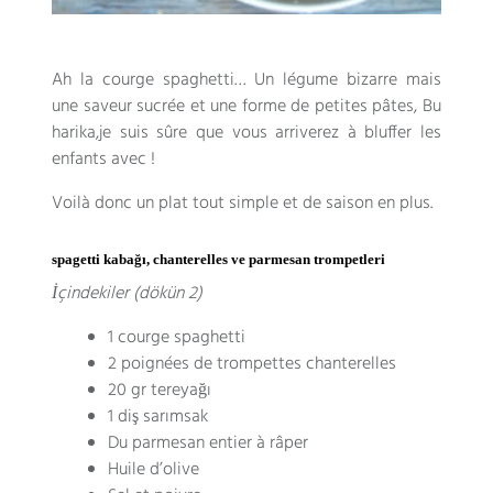
Ah la courge spaghetti
…
Un légume bizarre mais
une saveur sucrée et une forme de petites pâtes
, Bu
harika,
je suis sûre que vous arriverez à bluffer les
enfants avec
!
Voilà donc un plat tout simple et de saison en plus
.
spagetti kabağı, chanterelles ve parmesan trompetleri
İçindekiler (dökün 2)
1
courge spaghetti
2
poignées de trompettes chanterelles
20 gr tereyağı
1 diş sarımsak
Du parmesan entier à râper
Huile d’olive