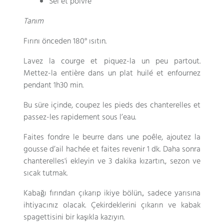
Sel et poivre
Tanım
Fırını önceden 180° ısıtın.
Lavez la courge et piquez-la un peu partout.
Mettez-la entière dans un plat huilé et enfournez
pendant 1h30 min
.
Bu süre içinde,
coupez les pieds des chanterelles et
passez-les rapidement sous l’eau
.
Faites fondre le beurre dans une poêle
,
ajoutez la
gousse d’ail hachée et faites revenir
1 dk. Daha sonra
chanterelles'i ekleyin ve 3 dakika kızartın., sezon ve
sıcak tutmak.
Kabağı fırından çıkarıp ikiye bölün., sadece yarısına
ihtiyacınız olacak. Çekirdeklerini çıkarın ve kabak
spagettisini bir kaşıkla kazıyın.