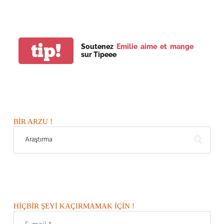
tip!
Soutenez
Emilie aime et mange
sur Tipeee
BIR ARZU !
HIÇBIR ŞEYI KAÇIRMAMAK IÇIN !