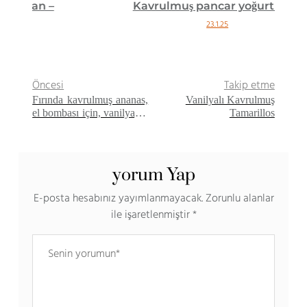
Kavrulmuş pancar yoğurt sosu
23.1.25
Öncesi
Takip etme
Fırında kavrulmuş ananas,
Vanilyalı Kavrulmuş
el bombası için, vanilya ve
Tamarillos
rom
yorum Yap
E-posta hesabınız yayımlanmayacak.
Zorunlu alanlar
ile işaretlenmiştir
*