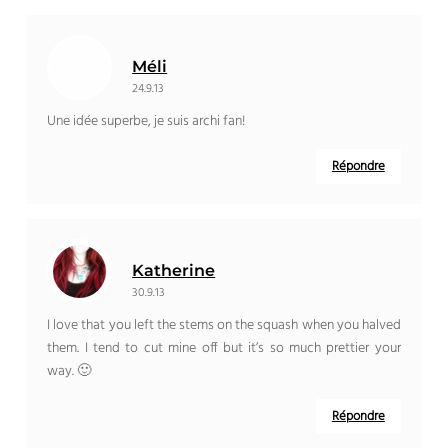
Méli
24.9.13
Une idée superbe, je suis archi fan!
Répondre
Katherine
30.9.13
I love that you left the stems on the squash when you halved
them. I tend to cut mine off but it’s so much prettier your
way. 🙂
Répondre