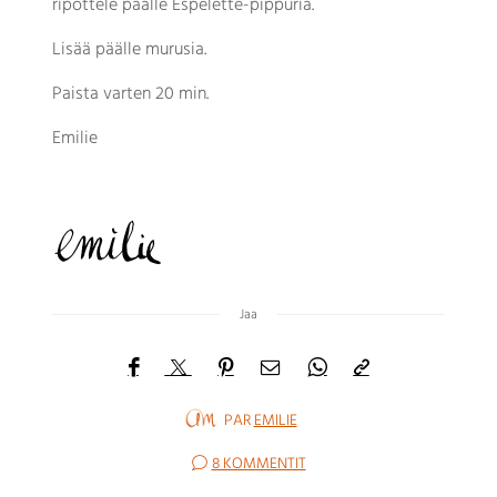
ripottele päälle Espelette-pippuria.
Lisää päälle murusia.
Paista varten 20 min.
Emilie
Jaa
PAR
EMILIE
8 KOMMENTIT