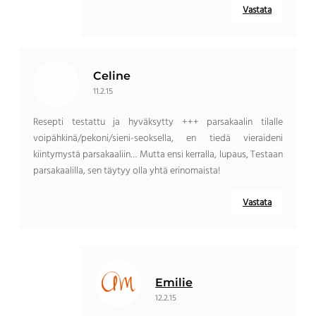
Vastata
Celine
11.2.15
Resepti testattu ja hyväksytty +++ parsakaalin tilalle
voipähkinä/pekoni/sieni-seoksella, en tiedä vieraideni
kiintymystä parsakaaliin… Mutta ensi kerralla, lupaus, Testaan
​​parsakaalilla, sen täytyy olla yhtä erinomaista!
Vastata
Emilie
12.2.15