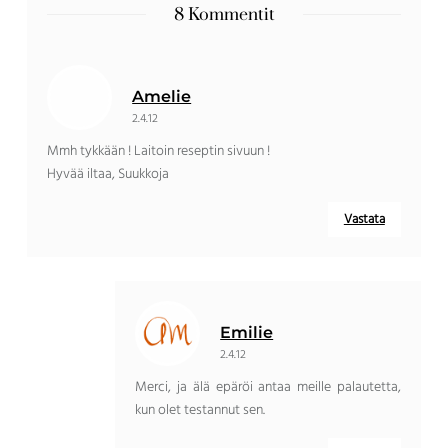
8 Kommentit
Amelie
2.4.12
Mmh tykkään ! Laitoin reseptin sivuun !
Hyvää iltaa, Suukkoja
Vastata
Emilie
2.4.12
Merci, ja älä epäröi antaa meille palautetta,
kun olet testannut sen.