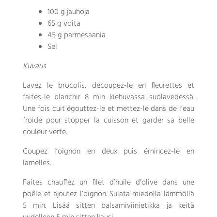
100 g jauhoja
65 g voita
45 g parmesaania
Sel
Kuvaus
Lavez le brocolis
,
découpez-le en fleurettes et
faites-le blanchir
8 min kiehuvassa suolavedessä.
Une fois cuit égouttez-le et mettez-le dans de l’eau
froide pour stopper la cuisson et garder sa belle
couleur verte
.
Coupez l’oignon en deux puis émincez-le en
lamelles
.
Faites chauffez un filet d’huile d’olive dans une
poêle et ajoutez l’oignon
. Sulata miedolla lämmöllä
5 min. Lisää sitten balsamiviinietikka ja keitä