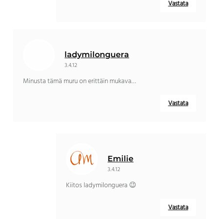
Vastata
ladymilonguera
3.4.12
Minusta tämä muru on erittäin mukava…
Vastata
Emilie
3.4.12
Kiitos ladymilonguera 😉
Vastata