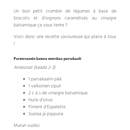
Un bon petit crumble de légumes à base de
brocolis et d’oignons caramélisés au vinaigre
balsamique ça vous tente
?
Voici donc une recette savoureuse qui plaira à tous
!
Parmesaanin kanssa murskaa parsakaali
Ainesosat (kaada 2-3)
1 parsakaalin pää
1 valkoinen sipuli
2
c à s de vinaigre balsamique
Huile d’olive
Piment d’Espelette
Suolaa ja pippuria
Murun vuoksi