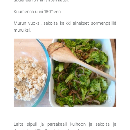
uudelleen 5 min sitten kausi.
Kuumenna uuni 180°:een.
Murun vuoksi, sekoita kaikki ainekset sormenpäillä
muruiksi.
Laita sipuli ja parsakaali kulhoon ja sekoita ja