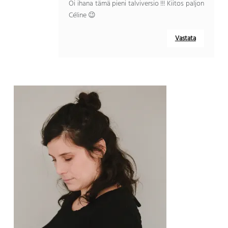
Oi ihana tämä pieni talviversio !!! Kiitos paljon
Céline 😉
Vastata