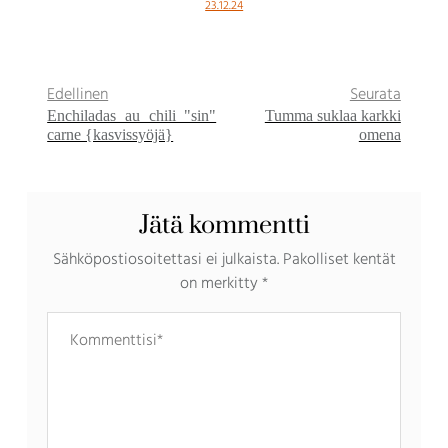
23.12.24
Edellinen
Seurata
Enchiladas au chili "sin"
Tumma suklaa karkki
carne {kasvissyöjä}
omena
Jätä kommentti
Sähköpostiosoitettasi ei julkaista.
Pakolliset kentät
on merkitty
*