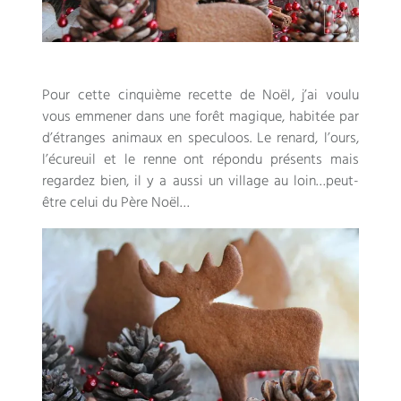
Pour cette cinquième recette de Noël
,
j’ai voulu
vous emmener dans une forêt magique
,
habitée par
d’étranges animaux en speculoos
.
Le renard
,
l’ours
,
l’écureuil et le renne ont répondu présents mais
regardez bien
,
il y a aussi un village au loin
…
peut-
être celui du Père Noël
…