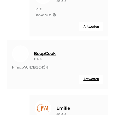
20.12.12
Lol !!!
Danke Miss 😉
Antworten
BoopCook
19.12.12
Hmm….WUNDERSCHÖN !
Antworten
Emilie
20.12.12