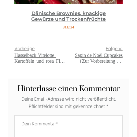
Dänische Brownies, knackige
Gewürze und Trockenfrüchte
31.12.24
Vorherige
Folgend
Hasselback-Vitelotte-
Sapin de Noël Cupcakes
Kartoffeln und rosa Fleur
{Zur Vorbereitung auf
de Sel {Zur Vorbereitung
Weihnachten #6}
auf Weihnachten #4}
Hinterlasse einen Kommentar
Deine Email-Adresse wird nicht veröffentlicht.
Pflichtfelder sind mit gekennzeichnet
*