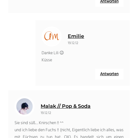
Antworten
Emilie
19.12.12
Danke Lili 😉
Küsse
Antworten
Malak // Pop & Soda
19.12.12
Sie sind süß… Knirschen !! ^^
und ich liebe den Fuchs !! (nicht, Eigentlich liebe ich alles, was
mit Füchsen zu tun hat, OK), Es handelt sich um einen