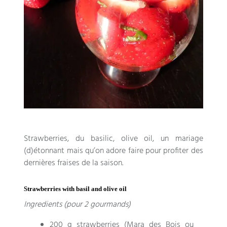
Strawberries,
du basilic
, olive oil,
un mariage
(
d
)
étonnant mais qu’on adore faire pour profiter des
dernières fraises de la saison
.
Strawberries with basil and olive oil
Ingredients (pour 2 gourmands)
200 g strawberries (
Mara des Bois ou