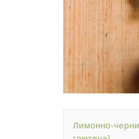
Лимонно-черни
глютена}