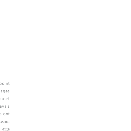
point
sages
aourt
avais
es ont
сезон
е еще