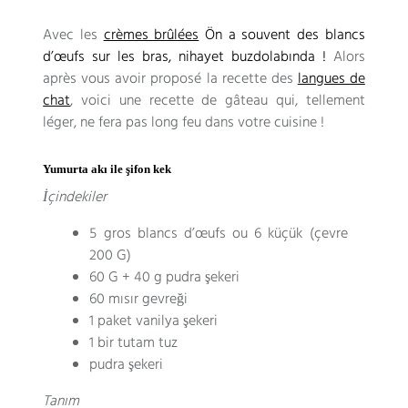
Avec les
crèmes brûlées
Ö
n a souvent des blancs
d’œufs sur les bras
, nihayet buzdolabında !
Alors
après vous avoir proposé la recette des
langues de
chat
,
voici une recette de gâteau qui
,
tellement
léger
,
ne fera pas long feu dans votre cuisine
!
Yumurta akı ile şifon kek
İçindekiler
5
gros blancs d’œufs ou
6 küçük (çevre
200 G)
60 G + 40 g pudra şekeri
60 mısır gevreği
1 paket vanilya şekeri
1 bir tutam tuz
pudra şekeri
Tanım