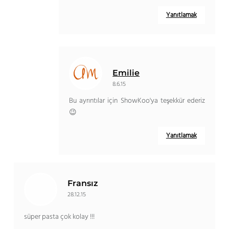
Yanıtlamak
Emilie
8.6.15
Bu ayrıntılar için ShowKoo'ya teşekkür ederiz
😉
Yanıtlamak
Fransız
28.12.15
süper pasta çok kolay !!!