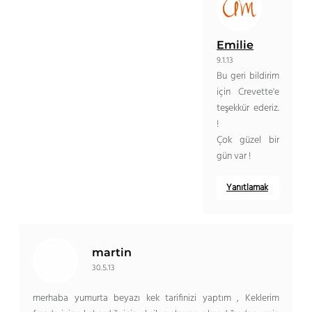
Emilie
9.1.13
Bu geri bildirim
için Crevette'e
teşekkür ederiz.
!
Çok güzel bir
gün var !
Yanıtlamak
martin
30.5.13
merhaba yumurta beyazı kek tarifinizi yaptım , Keklerim