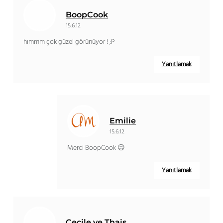
BoopCook
15.6.12
hımmm çok güzel görünüyor ! ;P
Yanıtlamak
Emilie
15.6.12
Merci BoopCook 😉
Yanıtlamak
Cecile ve Thais