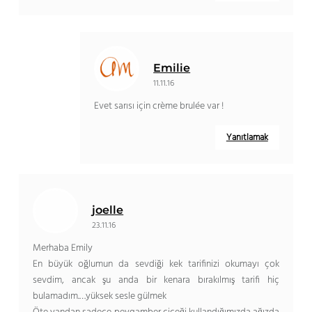
Emilie
11.11.16
Evet sarısı için crème brulée var !
Yanıtlamak
joelle
23.11.16
Merhaba Emily
En büyük oğlumun da sevdiği kek tarifinizi okumayı çok
sevdim, ancak şu anda bir kenara bırakılmış tarifi hiç
bulamadım.…yüksek sesle gülmek