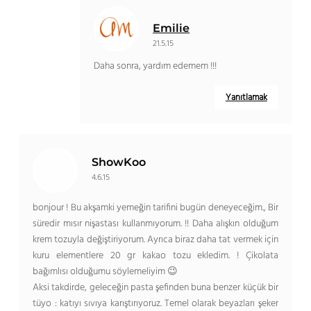
Emilie
21.5.15
Daha sonra, yardım edemem !!!
Yanıtlamak
ShowKoo
4.6.15
bonjour ! Bu akşamki yemeğin tarifini bugün deneyeceğim., Bir
süredir mısır nişastası kullanmıyorum. !! Daha alışkın olduğum
krem ​​tozuyla değiştiriyorum. Ayrıca biraz daha tat vermek için
kuru elementlere 20 gr kakao tozu ekledim. ! Çikolata
bağımlısı olduğumu söylemeliyim 😉
Aksi takdirde, geleceğin pasta şefinden buna benzer küçük bir
tüyo : katıyı sıvıya karıştırıyoruz. Temel olarak beyazları şeker