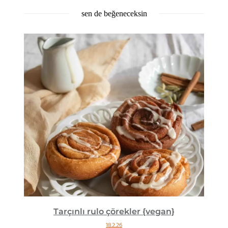
sen de beğeneceksin
Tarçınlı rulo çörekler {vegan}
18.2.26