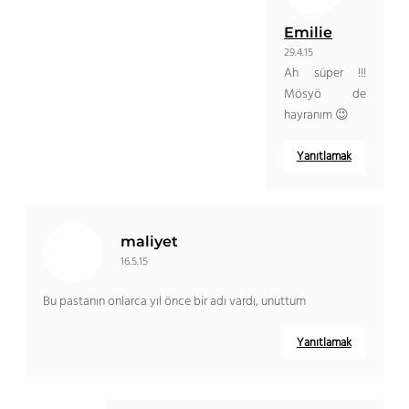
Emilie
29.4.15
Ah süper !!!
Mösyö de
hayranım 😉
Yanıtlamak
maliyet
16.5.15
Bu pastanın onlarca yıl önce bir adı vardı, unuttum
Yanıtlamak