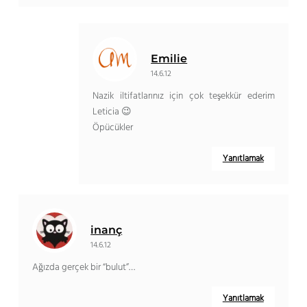
Emilie
14.6.12
Nazik iltifatlarınız için çok teşekkür ederim
Leticia 😉
Öpücükler
Yanıtlamak
inanç
14.6.12
Ağızda gerçek bir “bulut”…
Yanıtlamak