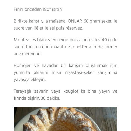
Fırını önceden 180° ısıtın.
Birlikte karıştır,
la maïzena
, ONLAR 60 gram şeker,
le
sucre vanillé et le sel puis réservez
.
Montez les blancs en neige puis ajoutez les
40
g de
sucre tout en continuant de fouetter afin de former
une meringue
.
Homojen ve havadar bir karışım oluşturmak için
yumurta aklarını mısır nişastası-şeker karışımına
yavaşça ekleyin..
Tereyağlı savarin veya kouglof kalıbına yayın ve
fırında pişirin. 30 dakika.