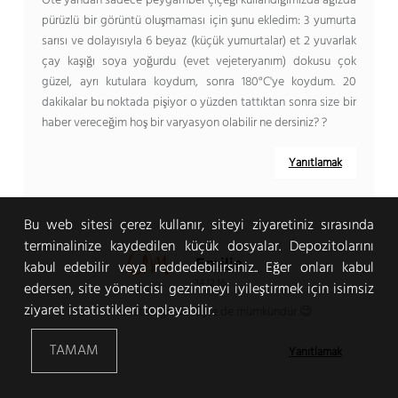
Öte yandan sadece peygamber çiçeği kullandığımızda ağızda
pürüzlü bir görüntü oluşmaması için şunu ekledim: 3 yumurta
sarısı ve dolayısıyla 6 beyaz (küçük yumurtalar) et 2 yuvarlak
çay kaşığı soya yoğurdu (evet vejeteryanım) dokusu çok
güzel, ayrı kutulara koydum, sonra 180°C'ye koydum. 20
dakikalar bu noktada pişiyor o yüzden tattıktan sonra size bir
haber vereceğim hoş bir varyasyon olabilir ne dersiniz? ?
Yanıtlamak
Bu web sitesi çerez kullanır, siteyi ziyaretiniz sırasında
terminalinize kaydedilen küçük dosyalar. Depozitolarını
Emilie
kabul edebilir veya reddedebilirsiniz.. Eğer onları kabul
14.12.16
edersen, site yöneticisi gezinmeyi iyileştirmek için isimsiz
ziyaret istatistikleri toplayabilir.
Evet doğrudur öyle de mümkündür 😉
TAMAM
Yanıtlamak