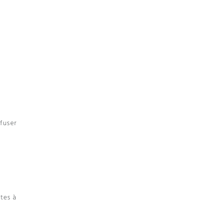
nfuser
utes à