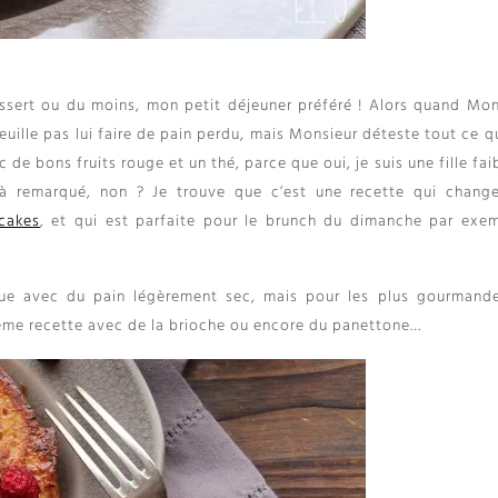
sert ou du moins, mon petit déjeuner préféré ! Alors quand Mon
veuille pas lui faire de pain perdu, mais Monsieur déteste tout ce q
ec de bons fruits rouge et un thé, parce que oui, je suis une fille fai
jà remarqué, non ? Je trouve que c’est une recette qui chang
cakes
, et qui est parfaite pour le brunch du dimanche par exe
que avec du pain légèrement sec, mais pour les plus gourmand
me recette avec de la brioche ou encore du panettone…