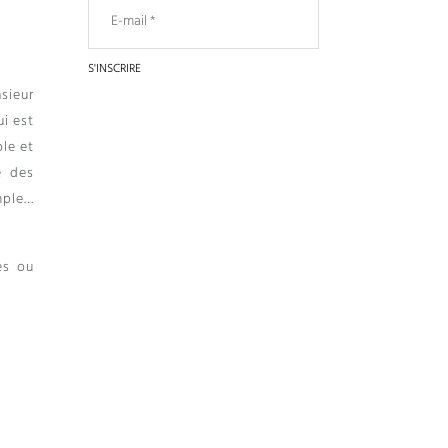
sieur
ui est
ble et
e des
mple…
es ou