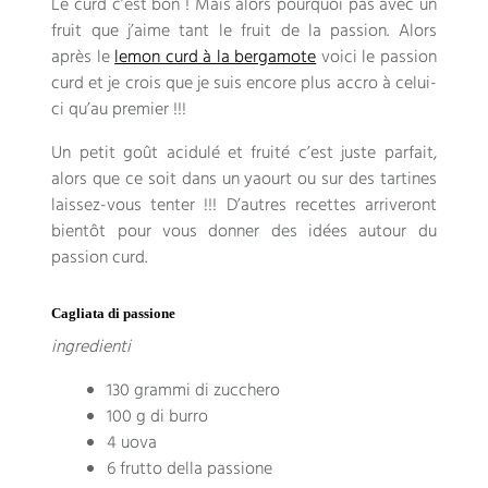
Le curd c’est bon
!
Mais alors pourquoi pas avec un
fruit que j’aime tant le fruit de la passion
.
Alors
après le
lemon curd à la bergamote
voici le passion
curd et je crois que je suis encore plus accro à celui-
ci qu’au premier
!!!
Un petit goût acidulé et fruité c’est juste parfait
,
alors que ce soit dans un yaourt ou sur des tartines
laissez-vous tenter
!!!
D’autres recettes arriveront
bientôt pour vous donner des idées autour du
passion curd
.
Cagliata di passione
ingredienti
130 grammi di zucchero
100 g di burro
4 uova
6 frutto della passione