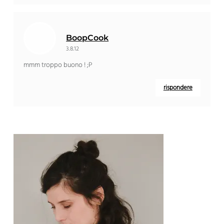
BoopCook
3.8.12
mmm troppo buono ! ;P
rispondere