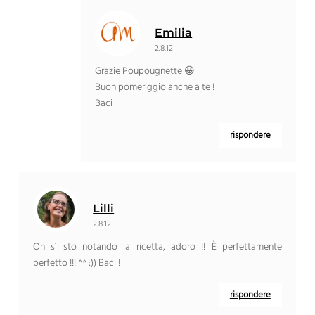
Emilia
2.8.12
Grazie Poupougnette 😀
Buon pomeriggio anche a te !
Baci
rispondere
Lilli
2.8.12
Oh sì sto notando la ricetta, adoro !! È perfettamente
perfetto !!! ^^ :)) Baci !
rispondere