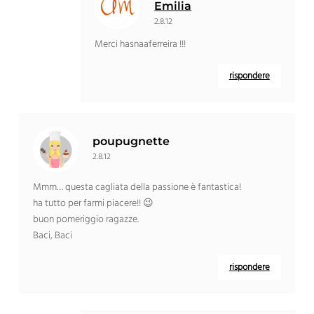
Emilia
2.8.12
Merci hasnaaferreira !!!
rispondere
poupugnette
2.8.12
Mmm… questa cagliata della passione è fantastica!
ha tutto per farmi piacere!! 😉
buon pomeriggio ragazze.
Baci, Baci
rispondere