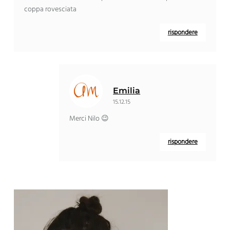
coppa rovesciata
rispondere
Emilia
15.12.15
Merci Nilo 😉
rispondere