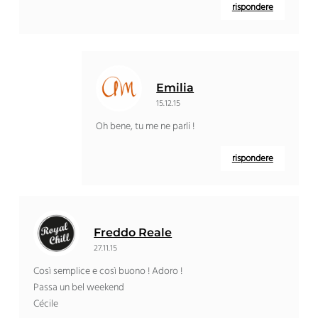
rispondere
Emilia
15.12.15
Oh bene, tu me ne parli !
rispondere
Freddo Reale
27.11.15
Così semplice e così buono ! Adoro !
Passa un bel weekend
Cécile