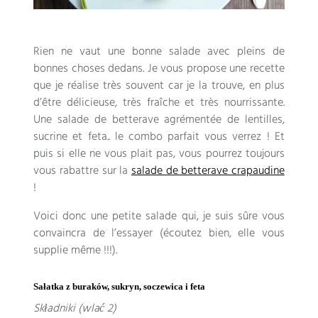
Rien ne vaut une bonne salade avec pleins de
bonnes choses dedans. Je vous propose une recette
que je réalise très souvent car je la trouve
,
en plus
d’être délicieuse
,
très fraîche et très nourrissante
.
Une salade de betterave agrémentée de lentilles
,
sucrine et feta.
.
le combo parfait vous verrez
!
Et
puis si elle ne vous plait pas
,
vous pourrez toujours
vous rabattre sur la
salade de betterave crapaudine
!
Voici donc une petite salade qui
,
je suis sûre vous
convaincra de l’essayer
(
écoutez bien
,
elle vous
supplie même
!!!).
Sałatka z buraków, sukryn, soczewica i feta
Składniki (wlać 2)