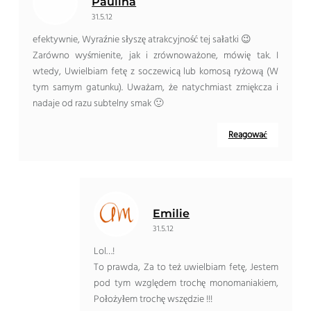
Paulina
31.5.12
efektywnie, Wyraźnie słyszę atrakcyjność tej sałatki 😉
Zarówno wyśmienite, jak i zrównoważone, mówię tak. I
wtedy, Uwielbiam fetę z soczewicą lub komosą ryżową (W
tym samym gatunku). Uważam, że natychmiast zmiękcza i
nadaje od razu subtelny smak 🙂
Reagować
Emilie
31.5.12
Lol…!
To prawda, Za to też uwielbiam fetę, Jestem
pod tym względem trochę monomaniakiem,
Położyłem trochę wszędzie !!!