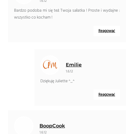
1.6.12
Bardzo podoba mi się też Twoja sałatka ! Proste i wydajne :
wszystko co kocham !
Reagować
Emilie
1.6.12
Dziękuję Juliette ^_^
Reagować
BoopCook
1.6.12