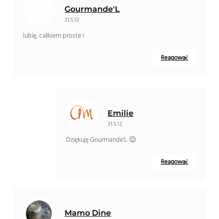
Gourmande'L
31.5.12
lubię, całkiem proste !
Reagować
Emilie
31.5.12
Dziękuję Gourmande’L 😉
Reagować
Mamo Dine