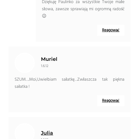
Dziękuję Paulinko za wszystkie Twoje małe
słowa, zawsze sprawiają mi ogromną radość
😉
Reagować
Muriel
1.6.12
SZUM….Moi,Uwielbiam sałatkę…Zwłaszcza tak piękna
sałatka !
Reagować
Julia