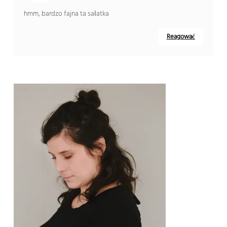
hmm, bardzo fajna ta sałatka
Reagować