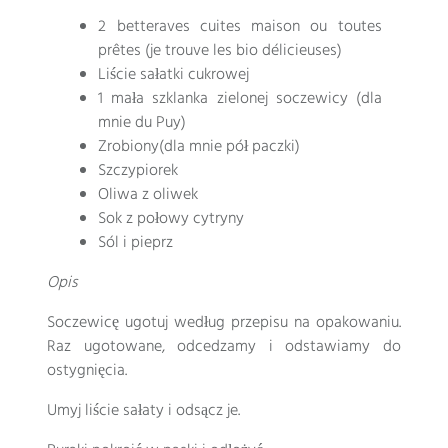
2
betteraves cuites maison ou toutes
prêtes
(
je trouve les bio délicieuses
)
Liście sałatki cukrowej
1 mała szklanka zielonej soczewicy (dla
mnie du Puy)
Zrobiony(dla mnie pół paczki)
Szczypiorek
Oliwa z oliwek
Sok z połowy cytryny
Sól i pieprz
Opis
Soczewicę ugotuj według przepisu na opakowaniu.
Raz ugotowane, odcedzamy i odstawiamy do
ostygnięcia.
Umyj liście sałaty i odsącz je.