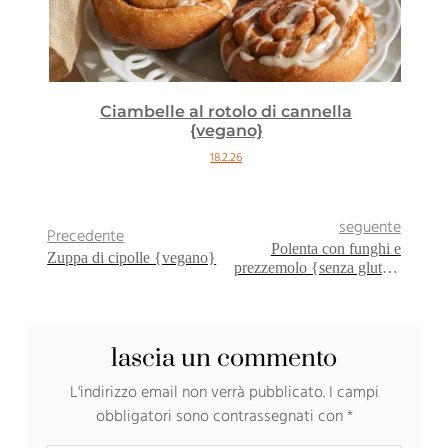
Ciambelle al rotolo di cannella
{vegano}
18.2.26
seguente
Precedente
Polenta con funghi e
Zuppa di cipolle {vegano}
prezzemolo {senza glutine
– vegano}
lascia un commento
L'indirizzo email non verrà pubblicato.
I campi
obbligatori sono contrassegnati con
*