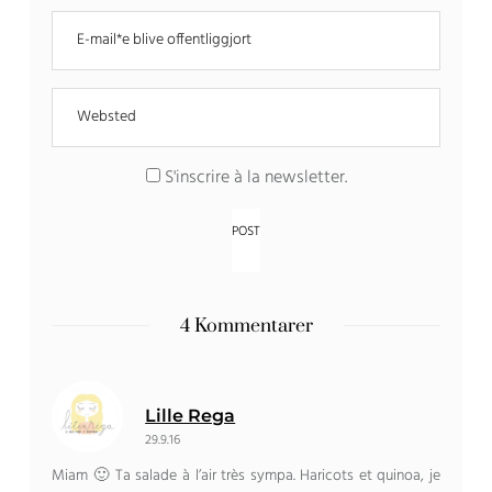
S'inscrire à la newsletter
.
4 Kommentarer
Lille Rega
29.9.16
Miam 🙂 Ta salade à l’air très sympa
.
Haricots et quinoa
,
je