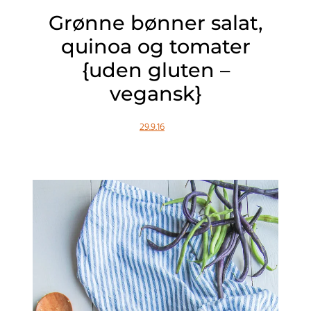
Grønne bønner salat,
quinoa og tomater
{uden gluten –
vegansk}
29.9.16