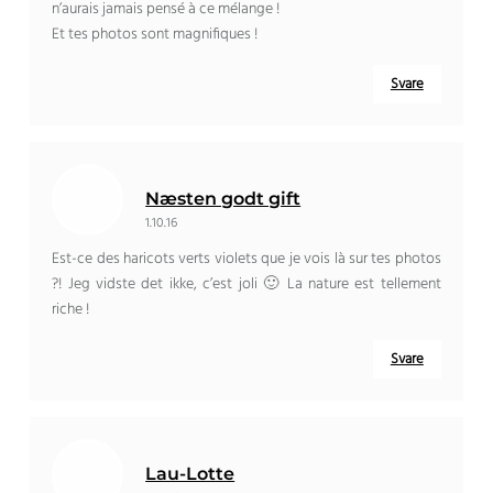
n’aurais jamais pensé à ce mélange
!
Et tes photos sont magnifiques
!
Svare
Næsten godt gift
1.10.16
Est-ce des haricots verts violets que je vois là sur tes photos
?! Jeg vidste det ikke,
c’est joli 🙂 La nature est tellement
riche
!
Svare
Lau-Lotte