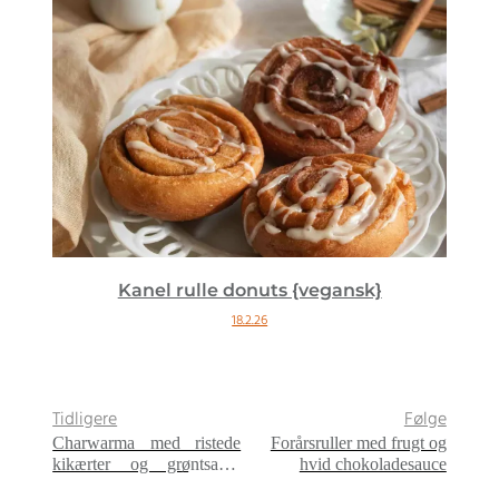
Kanel rulle donuts {vegansk}
18.2.26
Tidligere
Følge
Charwarma med ristede
Forårsruller med frugt og
kikærter og grøntsager
hvid chokoladesauce
{vegansk}