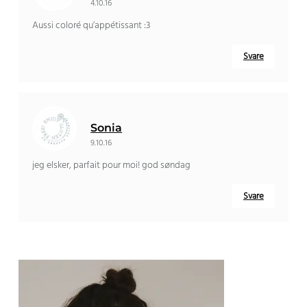
4.10.16
Aussi coloré qu’appétissant
:3
Svare
Sonia
9.10.16
jeg elsker,
parfait pour moi
! god søndag
Svare