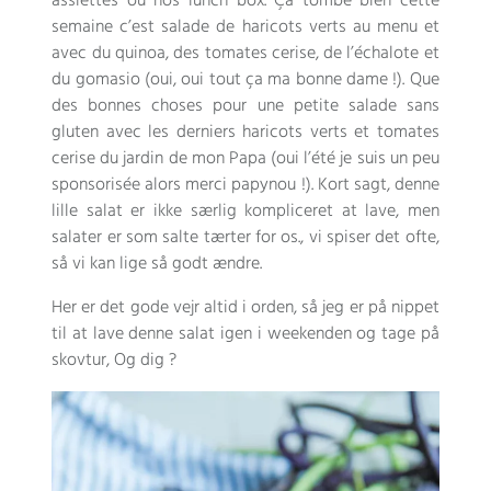
assiettes ou nos lunch box
.
Ça tombe bien cette
semaine c’est salade de haricots verts au menu et
avec du quinoa
,
des tomates cerise
,
de l’échalote et
du gomasio
(oui,
oui tout ça ma bonne dame
!).
Que
des bonnes choses pour une petite salade sans
gluten avec les derniers haricots verts et tomates
cerise du jardin de mon Papa
(
oui l’été je suis un peu
sponsorisée alors merci papynou
!). Kort sagt, denne
lille salat er ikke særlig kompliceret at lave, men
salater er som salte tærter for os., vi spiser det ofte,
så vi kan lige så godt ændre.
Her er det gode vejr altid i orden, så jeg er på nippet
til at lave denne salat igen i weekenden og tage på
skovtur, Og dig ?