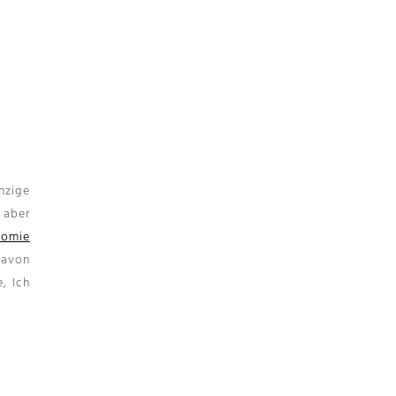
nzige
 aber
Nomie
davon
, Ich