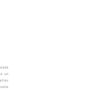
alade
ra un
attes
nelle