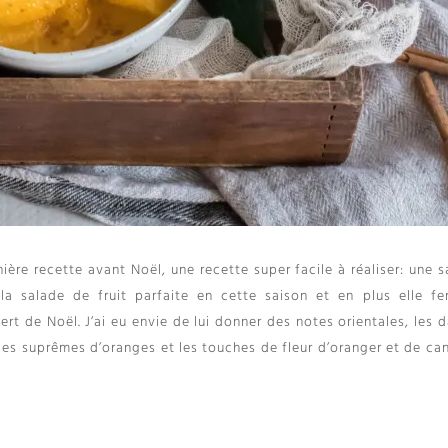
nière recette avant Noël
,
une recette super facile à réaliser
:
une s
 la salade de fruit parfaite en cette saison et en plus elle fe
ert de Noël
.
J’ai eu envie de lui donner des notes orientales
,
les d
es suprêmes d’oranges et les touches de fleur d’oranger et de can