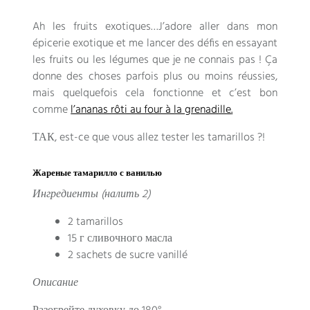
Ah les fruits exotiques
…
J’adore aller dans mon
épicerie exotique et me lancer des défis en essayant
les fruits ou les légumes que je ne connais pas
!
Ça
donne des choses parfois plus ou moins réussies
,
mais quelquefois cela fonctionne et c’est bon
comme
l’ananas rôti au four à la grenadille
.
ТАК,
est-ce que vous allez tester les tamarillos
?!
Жареные тамарилло с ванилью
Ингредиенты (налить 2)
2
tamarillos
15 г сливочного масла
2
sachets de sucre vanillé
Описание