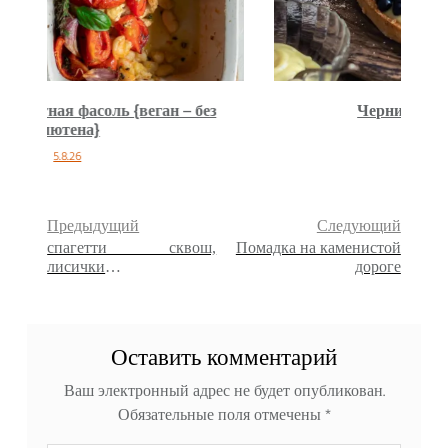
Черничный пирог {веган}
22.9.25
Предыдущий
Следующий
спагетти сквош,
Помадка на каменистой
лисички и
дороге
пармезановые трубочки
Оставить комментарий
Ваш электронный адрес не будет опубликован.
Обязательные поля отмечены
*