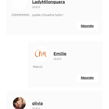
LadyMilonguera
20.8.13
Ohhhhhhhhh… quelle chouette tarte !
Répondre
Emilie
20.8.13
Merciii
Répondre
olivia
20.8.13