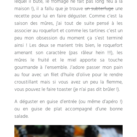
lequel il bute, le fromage ne fait pas long feu à la
maison !), il a fallu que je trouve
un subterfuge
une
recette pour lui en faire déguster. Comme c’est la
saison des mûres, j’ai tout de suite pensé à les
associer au roquefort et comme les tartines c’est un
peu mon obsession du moment ça s’est terminé
ainsi ! Les deux se marient très bien, le roquefort
amenant son caractère (pas râleur hein !!!), les
mûres le fruité et le miel apporte sa touche
gourmande à l’ensemble. J’adore passer mon pain
au four avec un filet d’huile d’olive pour le rendre
croustillant mais si vous avez un peu la flemme,
vous pouvez le faire toaster (je n’ai pas dit brûler !).
A déguster en guise d’entrée (ou même d’apéro !)
ou en guise de plat accompagné d’une bonne
salade.