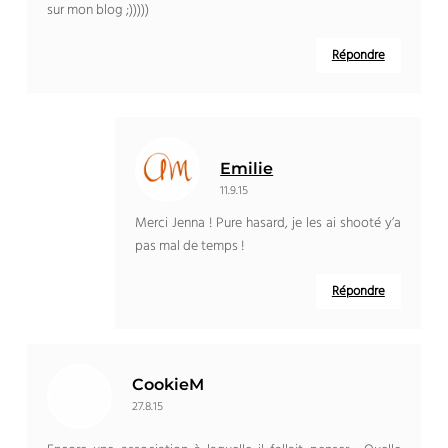
sur mon blog ;)))))
Répondre
Emilie
11.9.15
Merci Jenna ! Pure hasard, je les ai shooté y’a
pas mal de temps !
Répondre
CookieM
27.8.15