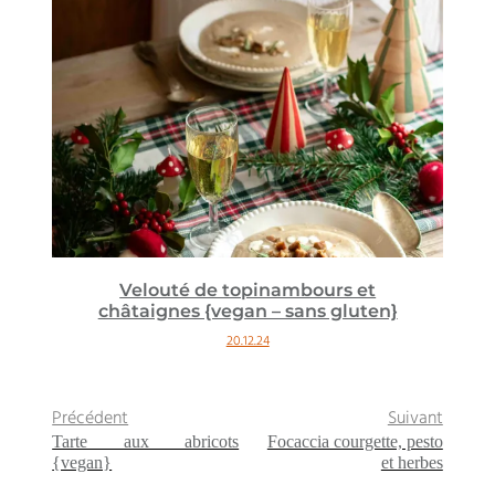
Velouté de topinambours et
châtaignes {vegan – sans gluten}
20.12.24
Précédent
Suivant
Tarte aux abricots
Focaccia courgette, pesto
{vegan}
et herbes