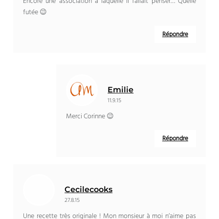
Encore une association à laquelle il fallait penser… Quelle
futée 😉
Répondre
Emilie
11.9.15
Merci Corinne 😉
Répondre
Cecilecooks
27.8.15
Une recette très originale ! Mon monsieur à moi n’aime pas