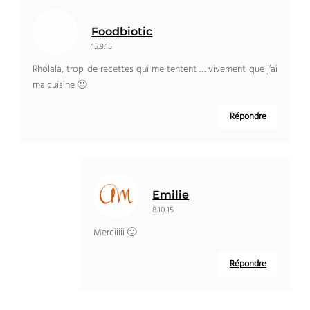
Foodbiotic
15.9.15
Rholala, trop de recettes qui me tentent … vivement que j’ai
ma cuisine 🙂
Répondre
Emilie
8.10.15
Merciiiii 🙂
Répondre