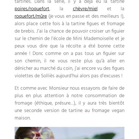
tartines. Dans la série, il y a déjà eu la tartine
poires/roquefort
, la
chèvre/miel
et la
roquefort/mûre
(je vous en passe et des meilleurs !),
alors place cette fois à la tartine figues et fromage
de brebis. J’ai la chance de pouvoir croiser un figuier
sur le chemin de l’école de Mini Mademoiselle et je
peux vous dire que la récolte a été bonne cette
année ! Donc comme on a pas tous un figuier sur
son chemin, il ne vous reste plus qu’à aller en
dénicher au marché du coin, j’ai encore vu des figues
violettes de Solliès aujourd’hui alors pas d’excuses !
Et comme avec Monsieur nous essayons de faire de
plus en plus attention à notre consommation de
fromage (éthique, présure…), il y aura très bientôt
une seconde version de tartine au fromage vegan
maison.