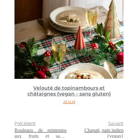
Velouté de topinambours et
châtaignes {vegan – sans gluten}
20.12.24
Précédent
Suivant
Rouleaux de printemps
Chapati, pain indien
aux fruits et sauce
{vegan}