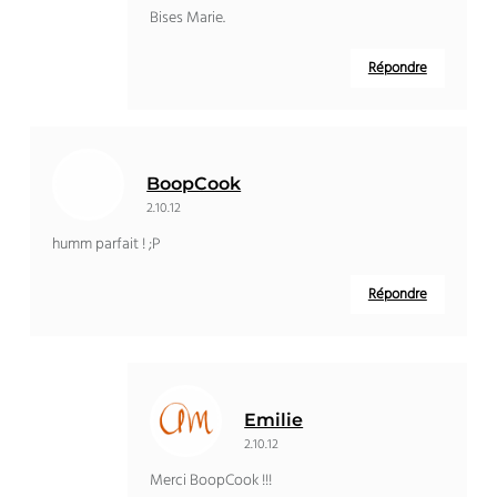
Bises Marie.
Répondre
BoopCook
2.10.12
humm parfait ! ;P
Répondre
Emilie
2.10.12
Merci BoopCook !!!