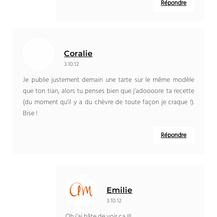
Répondre
Coralie
3.10.12
Je publie justement demain une tarte sur le même modèle
que ton tian, alors tu penses bien que j’adoooore ta recette
(du moment qu’il y a du chèvre de toute façon je craque !).
Bise !
Répondre
Emilie
3.10.12
Oh j’ai hâte de voir ça !!!