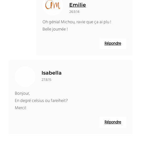
Emilie
26.9.14
Oh génial Michou, ravie que ça ai plu !
Belle journée !
Répondre
Isabella
27.8.15
Bonjour,
En degré celsius ou fareiheit?
Merci!
Répondre