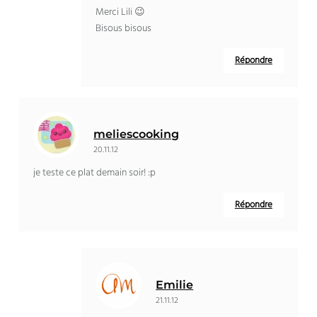
Merci Lili 😉
Bisous bisous
Répondre
meliescooking
20.11.12
je teste ce plat demain soir! :p
Répondre
Emilie
21.11.12