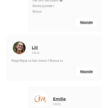
me font très plaisir 😀
Bonne journée !
Bisous
Répondre
Lili
3.10.12
Magnifique ce tian, bravo !! Bisous xx
Répondre
Emilie
3.10.12