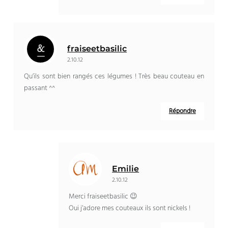
fraiseetbasilic
2.10.12
Qu’ils sont bien rangés ces légumes ! Très beau couteau en
passant ^^
Répondre
Emilie
2.10.12
Merci fraiseetbasilic 😉
Oui j’adore mes couteaux ils sont nickels !