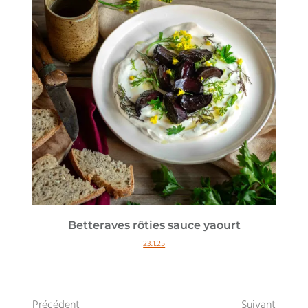
Betteraves rôties sauce yaourt
23.1.25
Précédent
Suivant