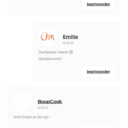
beantwoorden
Emilie
10.10.12
Dankjewel Valerie 😉
Goedeavond !
beantwoorden
BoopCook
10.10.12
hmm ik ben er dol op !