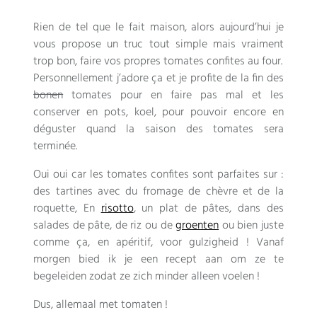
Rien de tel que le fait maison
,
alors aujourd’hui je
vous propose un truc tout simple mais vraiment
trop bon
,
faire vos propres tomates confites au four
.
Personnellement j’adore ça et je profite de la fin des
bonen
tomates pour en faire pas mal et les
conserver en pots
, koel,
pour pouvoir encore en
déguster quand la saison des tomates sera
terminée
.
Oui oui car les tomates confites sont parfaites sur
:
des tartines avec du fromage de chèvre et de la
roquette
, En
risotto
,
un plat de pâtes
,
dans des
salades de pâte
,
de riz ou de
groenten
ou bien juste
comme ça
,
en apéritif
, voor gulzigheid ! Vanaf
morgen bied ik je een recept aan om ze te
begeleiden zodat ze zich minder alleen voelen !
Dus, allemaal met tomaten !