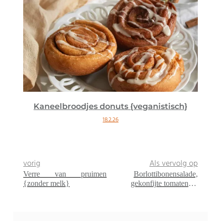
Kaneelbroodjes donuts {veganistisch}
18.2.26
vorig
Als vervolg op
Verre van pruimen
Borlottibonensalade,
{zonder melk}
gekonfijte tomaten en
gegrilde feta