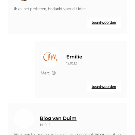
ik zal het proberen, bedankt voor dit idee
beantwoorden
Emilie
12.10.12
Merci 😉
beantwoorden
Blog van Duim
14.10.12
Mijn eerste poging was niet zo succesvol. Maar als ik je