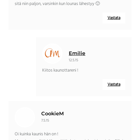
sitä niin paljon, varsinkin kun lounas lähestyy 🙂
Vastata
Emilie
12.5.15
Kiitos kaunottareni !
Vastata
CookieM
7.5.15
Oi kuinka kaunis hän on !