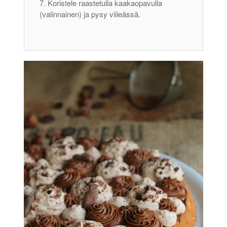
Koristele raastetulla kaakaopavulla
(valinnainen) ja pysy viileässä.