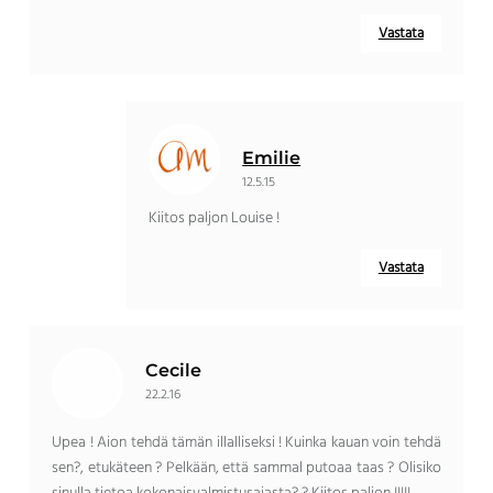
Vastata
Emilie
12.5.15
Kiitos paljon Louise !
Vastata
Cecile
22.2.16
Upea ! Aion tehdä tämän illalliseksi ! Kuinka kauan voin tehdä
sen?, etukäteen ? Pelkään, että sammal putoaa taas ? Olisiko