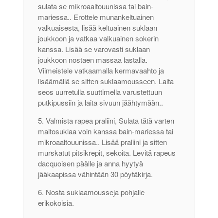
sulata se mikroaaltouunissa tai bain-
mariessa.. Erottele munankeltuainen
valkuaisesta, lisää keltuainen suklaan
joukkoon ja vatkaa valkuainen sokerin
kanssa. Lisää se varovasti suklaan
joukkoon nostaen massaa lastalla.
Viimeistele vatkaamalla kermavaahto ja
lisäämällä se sitten suklaamousseen. Laita
seos uurretulla suuttimella varustettuun
putkipussiin ja laita sivuun jäähtymään..
Valmista rapea praliini, Sulata tätä varten
maitosuklaa voin kanssa bain-mariessa tai
mikroaaltouunissa.. Lisää praliini ja sitten
murskatut pitsikrepit, sekoita. Levitä rapeus
dacquoisen päälle ja anna hyytyä
jääkaapissa vähintään 30 pöytäkirja.
Nosta suklaamousseja pohjalle
erikokoisia.