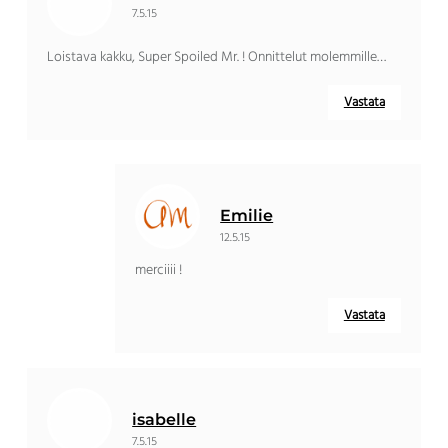
7.5.15
Loistava kakku, Super Spoiled Mr. ! Onnittelut molemmille…
Vastata
Emilie
12.5.15
merciiii !
Vastata
isabelle
7.5.15