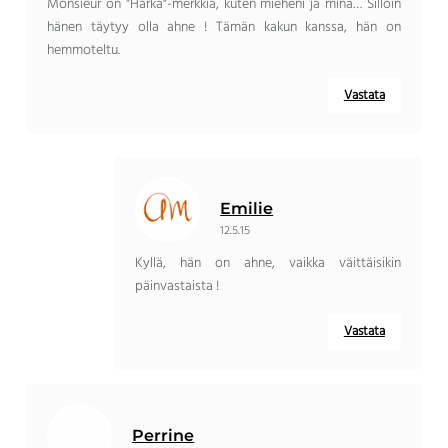
Monsieur on "Härkä"-merkkiä, kuten mieheni ja minä… Silloin
hänen täytyy olla ahne ! Tämän kakun kanssa, hän on
hemmoteltu.
Vastata
Emilie
12.5.15
Kyllä, hän on ahne, vaikka väittäisikin
päinvastaista !
Vastata
Perrine