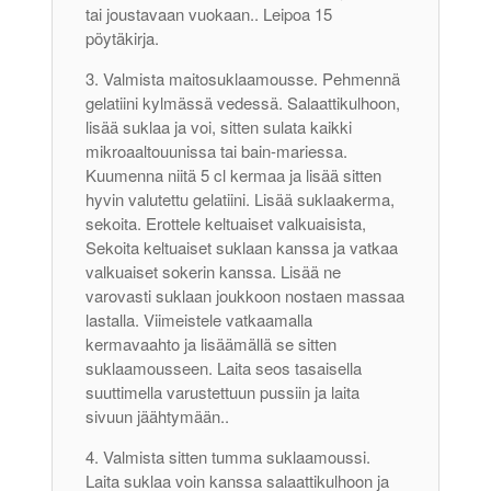
tai joustavaan vuokaan.. Leipoa 15
pöytäkirja.
Valmista maitosuklaamousse. Pehmennä
gelatiini kylmässä vedessä. Salaattikulhoon,
lisää suklaa ja voi, sitten sulata kaikki
mikroaaltouunissa tai bain-mariessa.
Kuumenna niitä 5 cl kermaa ja lisää sitten
hyvin valutettu gelatiini. Lisää suklaakerma,
sekoita. Erottele keltuaiset valkuaisista,
Sekoita keltuaiset suklaan kanssa ja vatkaa
valkuaiset sokerin kanssa. Lisää ne
varovasti suklaan joukkoon nostaen massaa
lastalla. Viimeistele vatkaamalla
kermavaahto ja lisäämällä se sitten
suklaamousseen. Laita seos tasaisella
suuttimella varustettuun pussiin ja laita
sivuun jäähtymään..
Valmista sitten tumma suklaamoussi.
Laita suklaa voin kanssa salaattikulhoon ja