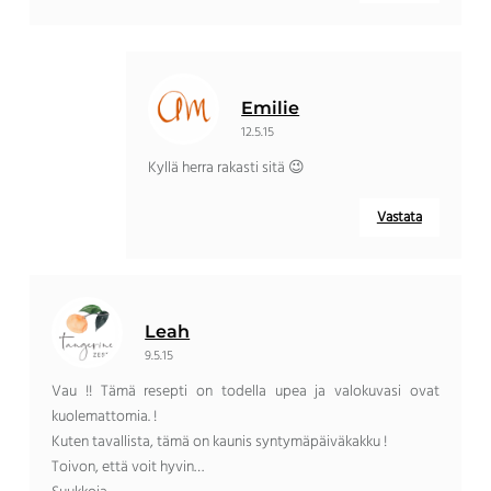
Emilie
12.5.15
Kyllä herra rakasti sitä 😉
Vastata
Leah
9.5.15
Vau !! Tämä resepti on todella upea ja valokuvasi ovat
kuolemattomia. !
Kuten tavallista, tämä on kaunis syntymäpäiväkakku !
Toivon, että voit hyvin…