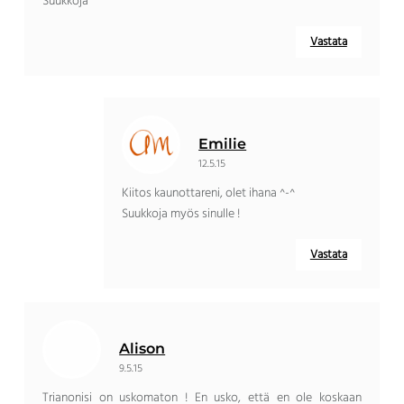
Suukkoja
Vastata
Emilie
12.5.15
Kiitos kaunottareni, olet ihana ^-^
Suukkoja myös sinulle !
Vastata
Alison
9.5.15
Trianonisi on uskomaton ! En usko, että en ole koskaan