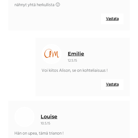
nähnyt yhtä herkullista 🙂
Vastata
Emilie
12.5.15
Voi kiitos Alison, se on kohteliaisuus !
Vastata
Louise
10.5.15
Hän on upea, tämä trianon !