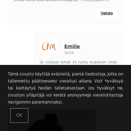
sinulla tietoa kokonaisvalmistusajasta? ? Kiitos paljon !!!!!
Vastata
Emilie
28.2.16
Se voidaan tehdä 24 tuntia etukäteen ilman
ongelmia ! Itse kesti 2 tuntia…
Tämä sivusto käyttää evästeitä, pieniä tiedostoja, jotka on
tallennettu päätteeseesi vierailusi aikana. Voit hyväksyä
Vastata
tai kieltäytyä heidän talletuksestaan. Jos hyväksyt ne,
sivuston ylläpitäjä voi kerätä anonyymejä vierailutilastoja
navigoinnin parantamiseksi.
OK