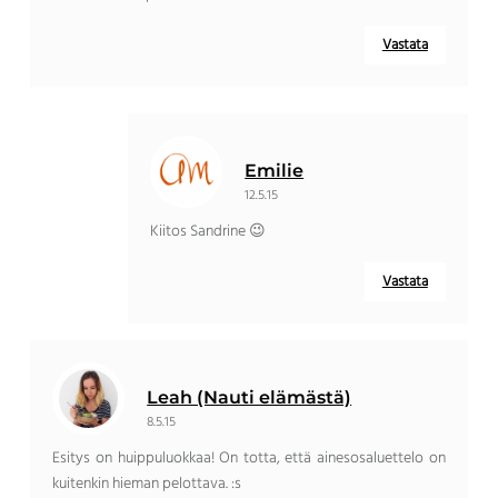
Vastata
Emilie
12.5.15
Kiitos Sandrine 😉
Vastata
Leah (Nauti elämästä)
8.5.15
Esitys on huippuluokkaa! On totta, että ainesosaluettelo on
kuitenkin hieman pelottava. :s