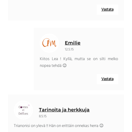
Vastata
Emilie
12.5.15
Kiitos Lea ! Kyllä, mutta se on silti melko
nopea tehdä 😉
Vastata
Tarinoita ja herkkuja
8.5.15
Trianonisi on ylevä !! Hän on erittäin onnekas herra 😉