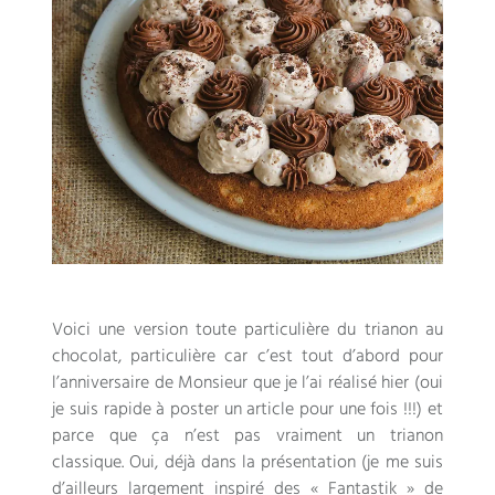
Voici une version toute particulière du trianon au
chocolat
,
particulière car c’est tout d’abord pour
l’anniversaire de Monsieur que je l’ai réalisé hier
(
oui
je suis rapide à poster un article pour une fois
!!!)
et
parce que ça n’est pas vraiment un trianon
classique
. Oui,
déjà dans la présentation
(
je me suis
d’ailleurs largement inspiré des « Fantastik » de