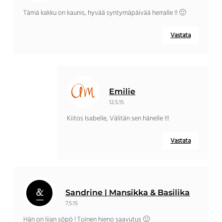
Tämä kakku on kaunis, hyvää syntymäpäivää herralle !! 🙂
Vastata
Emilie
12.5.15
Kiitos Isabelle, Välitän sen hänelle !!!
Vastata
Sandrine | Mansikka & Basilika
7.5.15
Hän on liian söpö ! Toinen hieno saavutus 🙂