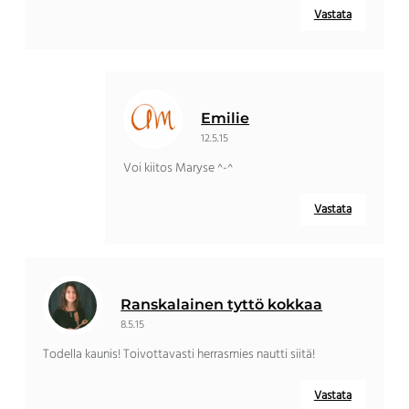
Vastata
Emilie
12.5.15
Voi kiitos Maryse ^-^
Vastata
Ranskalainen tyttö kokkaa
8.5.15
Todella kaunis! Toivottavasti herrasmies nautti siitä!
Vastata