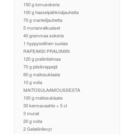
150 g tomusokeria
100 g hasselpähkinäjauhetta
70 g mantelijauhetta
5 munanvalkuaiset
40 grammaa sokeria
1 hyppysellinen suolaa
RAPEAKSI PRALIINIIN
120 g praliinitahnaa
70 g pitsikreppejä
60 g maitosuklaata
10 g voita
MAITOSULAAMOUSSESTA
100 g maitosuklaata
30 kermavaahto + 5 cl
3 munat
20 g voita
2 Gelatiinilevyt