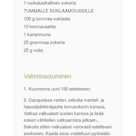
1 ruokalusikallinen sokeria
TUMMALLE SUKLAAMOUSSILLE
100 g tummaa suklaata
10 kermavaahto
1 kananmuna
25 grammaa sokeria
25 g voita
Valmistautuminen
Kuumenna uuni 190 asteeseen.
Dacquoisea varten, sekoita manteli- ja
hasselpähkinäjauhe tomusokerin kanssa.
Vatkaa valkuaiset suolan kanssa ja lisää
sokeri vähitellen vatkaamista jatkaen..
Sekoita sitten valkuaiset varovasti edelliseen
seokseen. Kaada seos voideltuun pyöreään