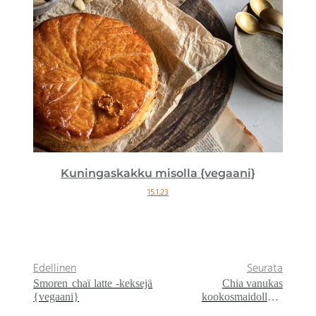
Kuningaskakku misolla {vegaani}
15.1.23
Edellinen
Seurata
Smoren chaï latte -keksejä
Chia vanukas
{vegaani}
kookosmaidolla ja
greippihyytelöllä