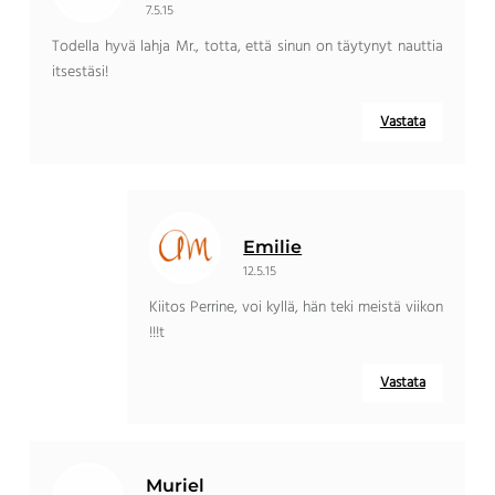
7.5.15
Todella hyvä lahja Mr., totta, että sinun on täytynyt nauttia
itsestäsi!
Vastata
Emilie
12.5.15
Kiitos Perrine, voi kyllä, hän teki meistä viikon
!!!t
Vastata
Muriel