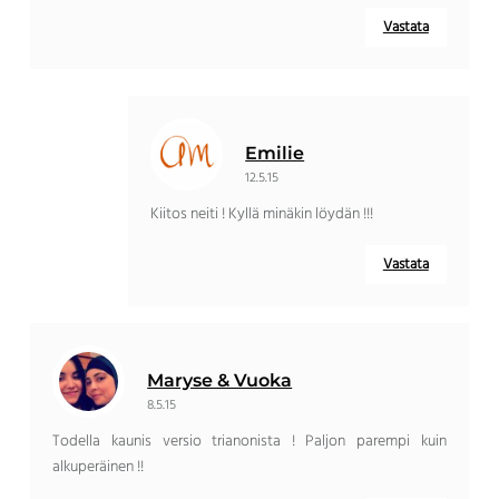
Vastata
Emilie
12.5.15
Kiitos neiti ! Kyllä minäkin löydän !!!
Vastata
Maryse & Vuoka
8.5.15
Todella kaunis versio trianonista ! Paljon parempi kuin
alkuperäinen !!