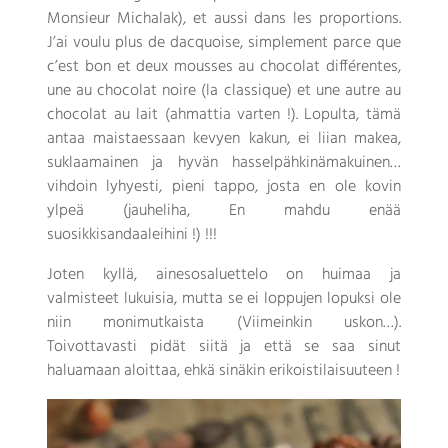
Monsieur Michalak
),
et aussi dans les proportions
.
J’ai voulu plus de dacquoise
,
simplement parce que
c’est bon et deux mousses au chocolat différentes
,
une au chocolat noire
(
la classique
)
et une autre au
chocolat au lait
(ahmattia varten !). Lopulta, tämä
antaa maistaessaan kevyen kakun, ei liian makea,
suklaamainen ja hyvän hasselpähkinämakuinen…
vihdoin lyhyesti, pieni tappo, josta en ole kovin
ylpeä (jauheliha, En mahdu enää
suosikkisandaaleihini !) !!!
Joten kyllä, ainesosaluettelo on huimaa ja
valmisteet lukuisia, mutta se ei loppujen lopuksi ole
niin monimutkaista (Viimeinkin uskon…).
Toivottavasti pidät siitä ja että se saa sinut
haluamaan aloittaa, ehkä sinäkin erikoistilaisuuteen !