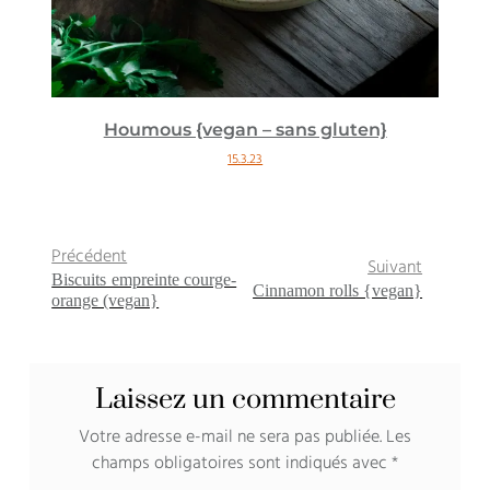
Houmous {vegan – sans gluten}
15.3.23
Précédent
Suivant
Biscuits empreinte courge-
Cinnamon rolls {vegan}
orange (vegan}
Laissez un commentaire
Votre adresse e-mail ne sera pas publiée.
Les
champs obligatoires sont indiqués avec
*