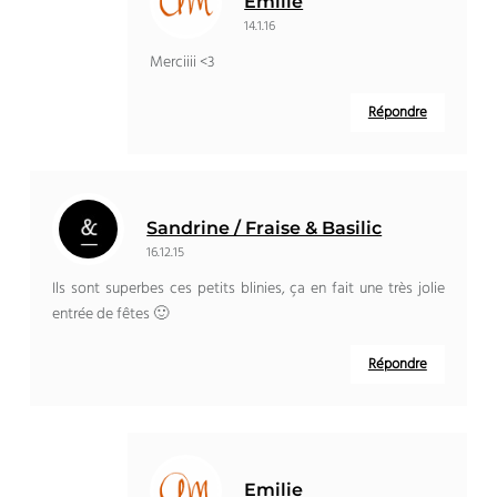
Emilie
14.1.16
Merciiii <3
Répondre
Sandrine / Fraise & Basilic
16.12.15
Ils sont superbes ces petits blinies, ça en fait une très jolie
entrée de fêtes 🙂
Répondre
Emilie