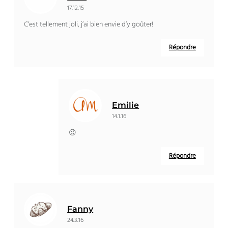
17.12.15
C’est tellement joli, j’ai bien envie d’y goûter!
Répondre
Emilie
14.1.16
😉
Répondre
Fanny
24.3.16