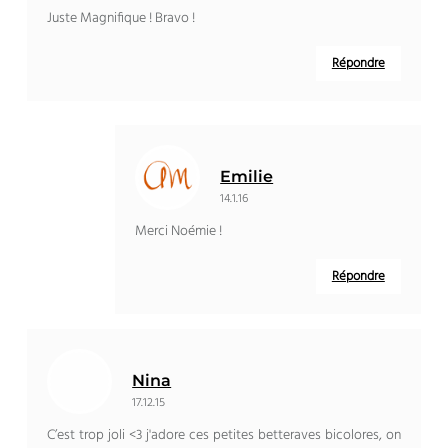
Juste Magnifique ! Bravo !
Répondre
Emilie
14.1.16
Merci Noémie !
Répondre
Nina
17.12.15
C’est trop joli <3 j'adore ces petites betteraves bicolores, on