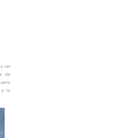
 a ser
es de
buena
 y lo