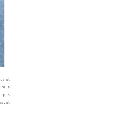
ous et
ure le
e pas
navet