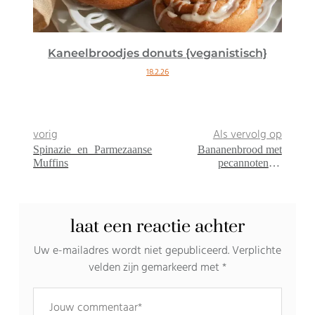
Kaneelbroodjes donuts {veganistisch}
18.2.26
vorig
Als vervolg op
Spinazie en Parmezaanse
Bananenbrood met
Muffins
pecannoten en
ahornsiroop
{veganistisch}
laat een reactie achter
Uw e-mailadres wordt niet gepubliceerd.
Verplichte
velden zijn gemarkeerd met
*