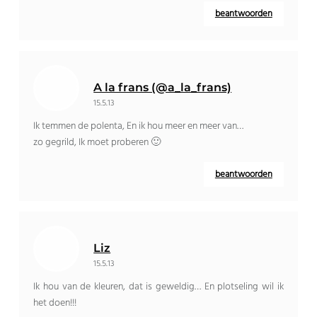
beantwoorden
A la frans (@a_la_frans)
15.5.13
Ik temmen de polenta, En ik hou meer en meer van…
zo gegrild, Ik moet proberen 🙂
beantwoorden
Liz
15.5.13
Ik hou van de kleuren, dat is geweldig… En plotseling wil ik
het doen!!!