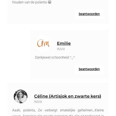
houden van de polenta 😀
beantwoorden
Emilie
15.5.13
Dankjewel schoonheid ^_^
beantwoorden
Céline {Artisjok en zwarte kers}
15.5.13
Aaah, polenta, Ze verbergt smakelijke geheimen…Kleine