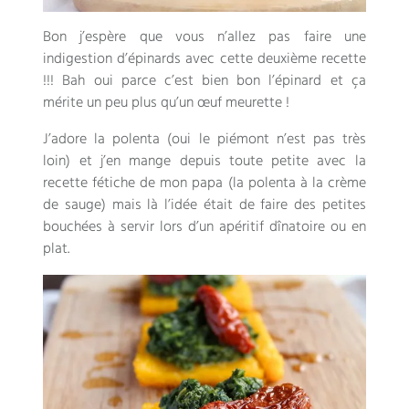
Bon j’espère que vous n’allez pas faire une
indigestion d’épinards avec cette deuxième recette
!!!
Bah oui parce c’est bien bon l’épinard et ça
mérite un peu plus qu’un œuf meurette
!
J’adore la polenta
(
oui le piémont n’est pas très
loin
)
et j’en mange depuis toute petite avec la
recette fétiche de mon papa
(
la polenta à la crème
de sauge
)
mais là l’idée était de faire des petites
bouchées à servir lors d’un apéritif dînatoire ou en
plat
.