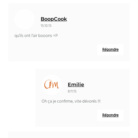
BoopCook
15.10.15
qu’ils ont l’air booons =P
Répondre
Emilie
8.11.15
Oh ça je confirme, vite dévorés !!!
Répondre