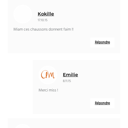
Kokille
17.10.15
Miam ces chaussons donnent faim !!
Répondre
Emilie
8.11.15
Merci miss !
Répondre