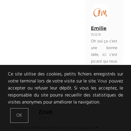
Emilie
15.12.15
Oh oui ça c’est
une bonne
idée, ici c’est
picard qui nous
dépanne !!!
Ce site utilise des cookies, petits fichiers enregistrés sur
votre terminal lors de votre visite sur le site. Vous pouvez
Répondre
accepter ou refuser leur dépôt. Si vous les acceptez, le
responsable du site pourra recueillir des statistiques de
visites anonymes pour améliorer la navigation.
Zineb
OK
20.10.15
Ils ont l’air délicieux et tes photos sont superbes ♥