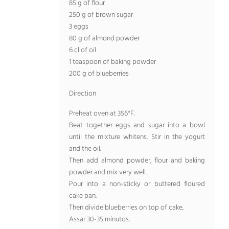
85
g of flour
250
g of brown sugar
3
eggs
80
g of almond powder
6
cl of oil
1
teaspoon of baking powder
200
g of blueberries
Direction
Preheat oven at 356°F
.
Beat together eggs and sugar into a bowl
until the mixture whitens
.
Stir in the yogurt
and the oil
.
Then add almond powder
,
flour and baking
powder and mix very well
.
Pour into a non-sticky or buttered floured
cake pan
.
Then divide blueberries on top of cake
.
Assar 30-35 minutos.