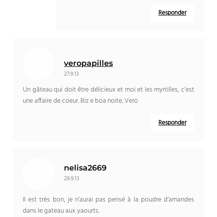
Responder
veropapilles
27.9.13
Un gâteau qui doit être délicieux et moi et les myrtilles
,
c’est
une affaire de coeur
. Biz e boa noite. Vero
Responder
nelisa2669
29.9.13
Il est très bon
,
je n’aurai pas pensé à la poudre d’amandes
dans le gateau aux yaourts
.