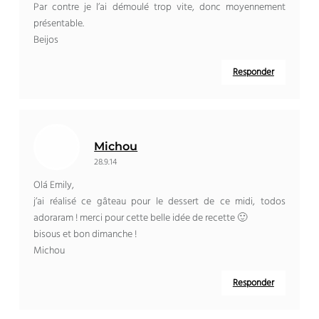
Par contre je l’ai démoulé trop vite
,
donc moyennement
présentable
.
Beijos
Responder
Michou
28.9.14
Olá Emily,
j’ai réalisé ce gâteau pour le dessert de ce midi
, todos
adoraram !
merci pour cette belle idée de recette 🙂
bisous et bon dimanche
!
Michou
Responder