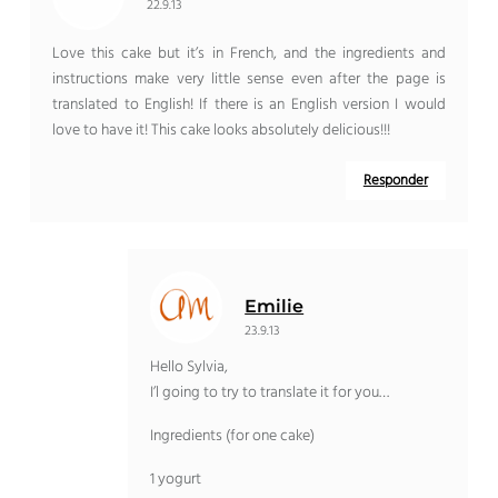
22.9.13
Love this cake but it’s in French
,
and the ingredients and
instructions make very little sense even after the page is
translated to English
!
If there is an English version I would
love to have it
!
This cake looks absolutely delicious
!!!
Responder
Emilie
23.9.13
Hello Sylvia
,
I’l going to try to translate it for you
…
Ingredients
(
for one cake
)
1
yogurt