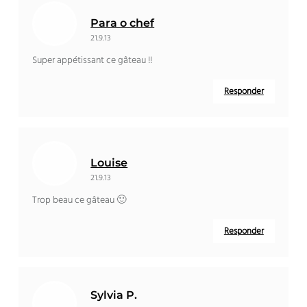
Para o chef
21.9.13
Super appétissant ce gâteau
!!
Responder
Louise
21.9.13
Trop beau ce gâteau 🙂
Responder
Sylvia P
.