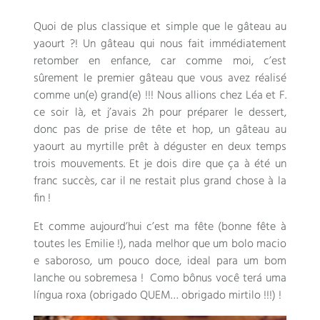
Quoi de plus classique et simple que le gâteau au
yaourt
?!
Un gâteau qui nous fait immédiatement
retomber en enfance
,
car comme moi
,
c’est
sûrement le premier gâteau que vous avez réalisé
comme un
(e)
grand
(e) !!!
Nous allions chez Léa et F
.
ce soir là
,
et j’avais 2h pour préparer le dessert
,
donc pas de prise de tête et hop
,
un gâteau au
yaourt au myrtille prêt à déguster en deux temps
trois mouvements
.
Et je dois dire que ça à été un
franc succès
,
car il ne restait plus grand chose à la
fin
!
Et comme aujourd’hui c’est ma fête
(
bonne fête à
toutes les Emilie
!), nada melhor que um bolo macio
e saboroso, um pouco doce, ideal para um bom
lanche ou sobremesa ! Como bônus você terá uma
língua roxa (obrigado QUEM… obrigado mirtilo !!!) !