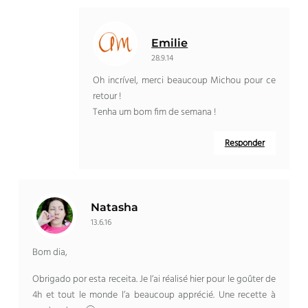
Emilie
28.9.14
Oh incrível,
merci beaucoup Michou pour ce
retour
!
Tenha um bom fim de semana !
Responder
Natasha
13.6.16
Bom dia,
Obrigado por esta receita.
Je l’ai réalisé hier pour le goûter de
4h et tout le monde l’a beaucoup apprécié
.
Une recette à