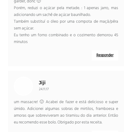
garder
,
donc 🙂
Porém, reduzi o açúcar pela metade. : 1 apenas jarro, mas
adicionando um sachê de açúcar baunilhado.
Também substituí o óleo por uma compota de maçã/pêra
sem açúcar.
Eu tenho um forno combinado e o cozimento demorou 45
minutos
Responder
Jiji
24.11.17
um massacre! 🙂 Acabei de fazer e está delicioso e super
úmido. Adicionei algumas sobras de mirtilos, framboesa e
amoras que sobreviveram ao tiramisu do dia anterior. Então
eu recomendo esse bolo. Obrigado por esta receita.