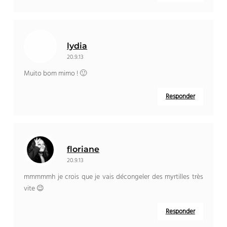
lydia
20.9.13
Muito bom mimo ! 🙂
Responder
floriane
20.9.13
mmmmmh je crois que je vais décongeler des myrtilles très
vite 😉
Responder