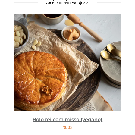
você também vai gostar
Bolo rei com missô {vegano}
15.1.23