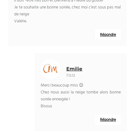
Il doit -être très bon et bienvenu à l’heure du goûter
Je te souhaite une bonne soirée, chez moi c’est sous pas mal
de neige
Valérie.
Répondre
Emilie
7.12.12
Merci beaucoup miss 😉
Chez nous aussi la neige tombe alors bonne
soirée enneigée !
Bisous
Répondre