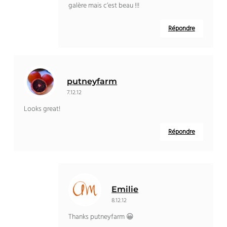
galère mais c’est beau !!!
Répondre
putneyfarm
7.12.12
Looks great!
Répondre
Emilie
8.12.12
Thanks putneyfarm 😀