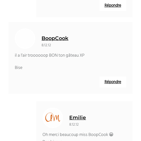
Répondre
BoopCook
8.12.12
il a l’air troooooop BON ton gâteau XP
Bise
Répondre
Emilie
8.12.12
Oh merci beaucoup miss BoopCook 😀