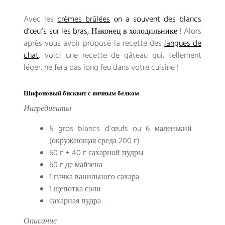
Avec les
crèmes brûlées
о
n a souvent des blancs
d’œufs sur les bras
, Наконец в холодильнике !
Alors
après vous avoir proposé la recette des
langues de
chat
,
voici une recette de gâteau qui
,
tellement
léger
,
ne fera pas long feu dans votre cuisine
!
Шифоновый бисквит с яичным белком
Ингредиенты
5
gros blancs d’œufs ou
6 маленький
(окружающая среда 200 г)
60 г + 40 г сахарной пудры
60 г де майзена
1 пачка ванильного сахара
1 щепотка соли
сахарная пудра
Описание