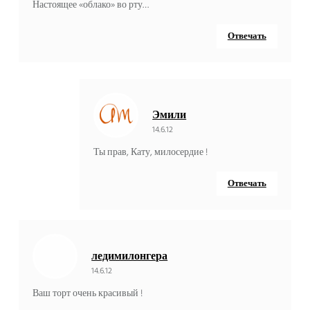
Настоящее «облако» во рту…
Отвечать
Эмили
14.6.12
Ты прав, Кату, милосердие !
Отвечать
ледимилонгера
14.6.12
Ваш торт очень красивый !