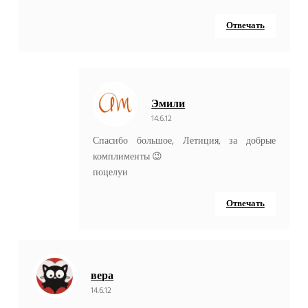
Отвечать
Эмили
14.6.12
Спасибо большое, Летиция, за добрые
комплименты 😉
поцелуи
Отвечать
вера
14.6.12