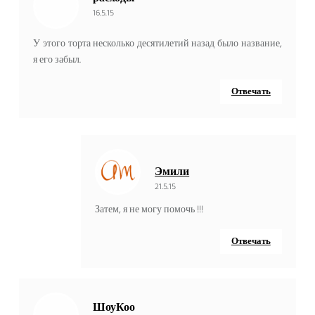
16.5.15
У этого торта несколько десятилетий назад было название,
я его забыл.
Отвечать
Эмили
21.5.15
Затем, я не могу помочь !!!
Отвечать
ШоуКоо