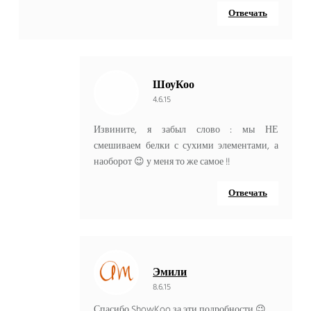
Отвечать
ШоуКоо
4.6.15
Извините, я забыл слово : мы НЕ
смешиваем белки с сухими элементами, а
наоборот 😉 у меня то же самое !!
Отвечать
Эмили
8.6.15
Спасибо ShowKoo за эти подробности 😉