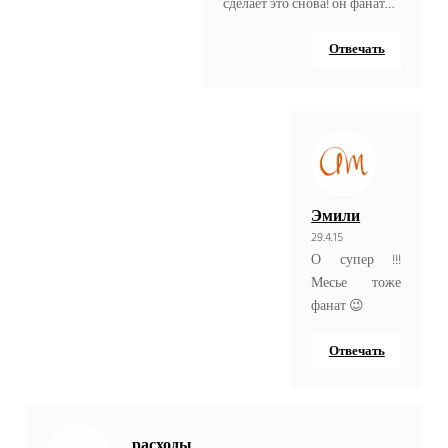
сделает это снова! он фанат…
Отвечать
Эмили
29.4.15
О супер !!!
Месье тоже
фанат 😉
Отвечать
расходы