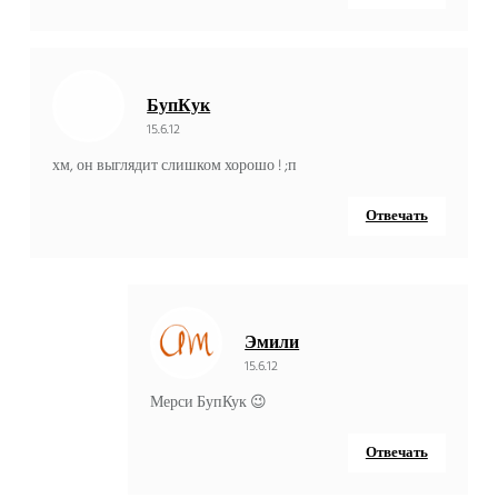
БупКук
15.6.12
хм, он выглядит слишком хорошо ! ;п
Отвечать
Эмили
15.6.12
Мерси БупКук 😉
Отвечать