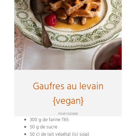
Gaufres au levain
{vegan}
POUR 1 DIZAINE
300 g de farine T65
50 g de sucre
50 cl de lait végétal (ici soja)