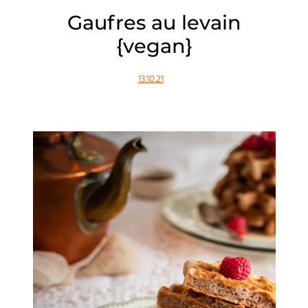
Gaufres au levain
{vegan}
13.10.21