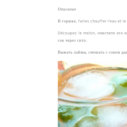
Описание
В горшке,
faites chauffer l’eau et le
Découpez le melon
, очистите его 
сок через сито..
Выжать лаймы, смешать с соком д