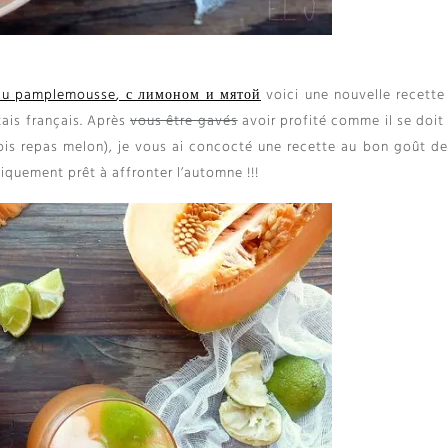
 au pamplemousse
, с лимоном и мятой
voici une nouvelle recette
ais français
.
Après
vous être gavés
avoir profité comme il se doit
fois repas melon
),
je vous ai concocté une recette au bon goût de 
iquement prêt à affronter l’automne
!!!