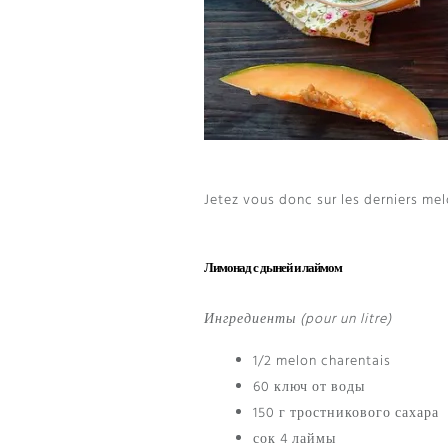
Jetez vous donc sur les derniers me
Лимонад с дыней и лаймом
Ингредиенты (
pour un litre
)
1/2
melon charentais
60 ключ от воды
150 г тростникового сахара
сок 4 лаймы