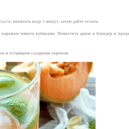
 sucre
, кипятить воду 5 минут, затем дайте остыть.
и нарежьте мякоть кубиками. Поместите дыню в блендер и проц
ыни и остывшим сахарным сиропом.