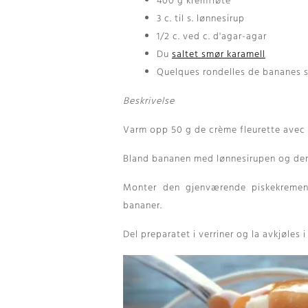
400 g kremfløte
3 c. til s. lønnesirup
1/2 c. ved c. d'agar-agar
Du
saltet smør karamell
Quelques rondelles de bananes 
Beskrivelse
Varm opp 50
g de crème fleurette avec
Bland bananen med lønnesirupen og den 
Monter den gjenværende piskekremen 
bananer.
Del preparatet i verriner og la avkjøles i