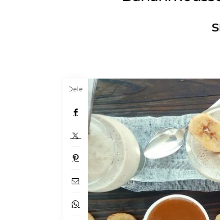
s
Dele