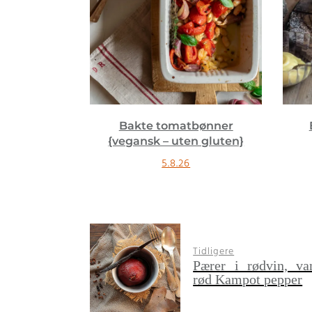
bønner
Blåbærpai {vegansk}
n gluten}
22.9.25
Tidligere
Pærer i rødvin, va
rød Kampot pepper