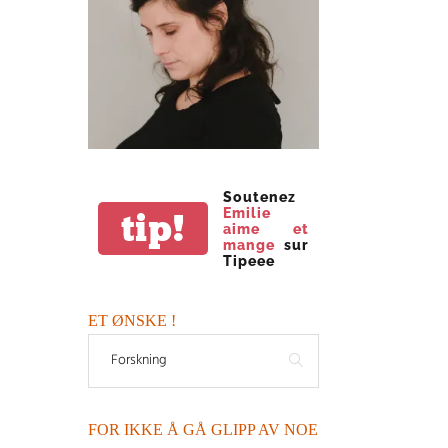
Soutenez
Emilie
tip!
aime et
mange
sur
Tipeee
ET ØNSKE !
FOR IKKE Å GÅ GLIPP AV NOE