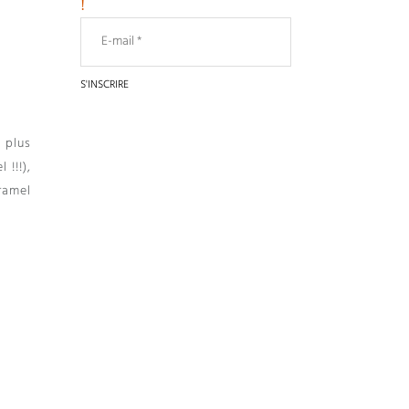
!
 plus
el
!!!),
ramel