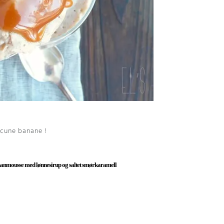
aucune banane
!
anmousse med lønnesirup og saltet smørkaramell