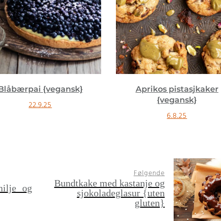
Aprikos pistasjkaker
Stekt rødbeter med
{vegansk}
yoghurtsaus
6.8.25
23.1.25
Følgende
Bundtkake med kastanje og
nilje og
sjokoladeglasur {uten
gluten}