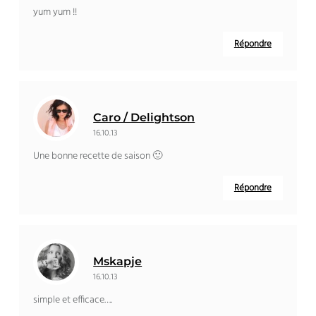
yum yum !!
Répondre
Caro / Delightson
16.10.13
Une bonne recette de saison 🙂
Répondre
Mskapje
16.10.13
simple et efficace….