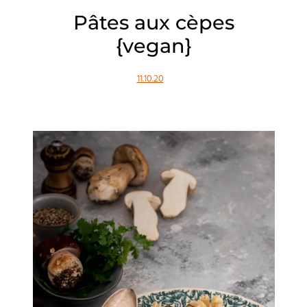
Pâtes aux cèpes
{vegan}
11.10.20