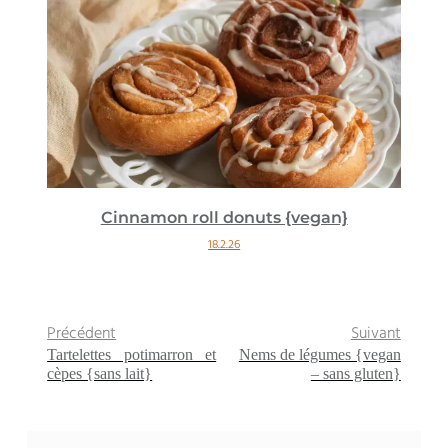
Cinnamon roll donuts {vegan}
18.2.26
Précédent
Suivant
Tartelettes potimarron et
Nems de légumes {vegan
cèpes {sans lait}
– sans gluten}