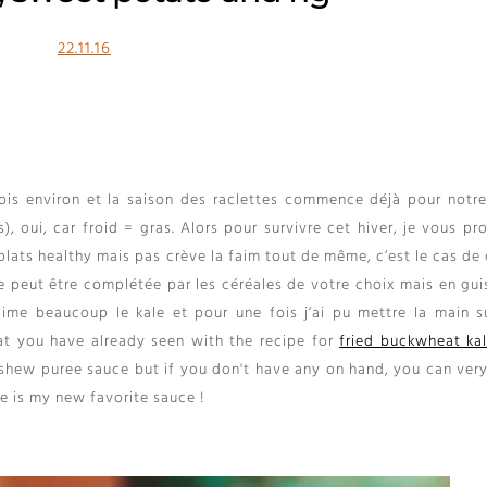
22.11.16
ois environ et la saison des raclettes commence déjà pour notre
s
), oui,
car froid = gras
.
Alors pour survivre cet hiver
,
je vous pr
plats healthy mais pas crève la faim tout de même
,
c’est le cas de
le peut être complétée par les céréales de votre choix mais en gui
aime beaucoup le kale et pour une fois j’ai pu mettre la main s
hat you have already seen with the recipe for
fried buckwheat ka
ashew puree sauce but if you don't have any on hand, you can very
ce is my new favorite sauce !