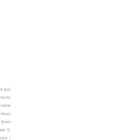
se qui
moins
anane
 nous
s bien
de !).
skin i