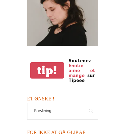
Soutenez
Emilie
tip!
aime et
mange
sur
Tipeee
ET ØNSKE !
FOR IKKE AT GÅ GLIP AF