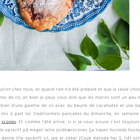
tution chez nous
,
et quand rien n’a été préparé et que la seule cho
tes de riz
,
et bien je peux vous dire que les matins sont un peu 
 bien d’une galette de riz avec du beurre de cacahuète et une b
 mis à part les traditionnels pancakes du dimanche
,
en semaine
t
scones
.
Et comme l’été arrive
,
si si je vous assure c’est toujour
ille opskrift på meget lette jordbærscones (ja trøjen hostede hoste
enne lille opskrift vil, jeg er sikker (Coué metode hej !), lidt sol