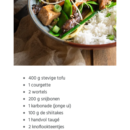
400 g stevige tofu
1 courgette
2 wortels
200 g snijbonen
1 karbonade (jonge ui)
100 g de shiitakes
1 handvol taugé
2 knoflookteentjes