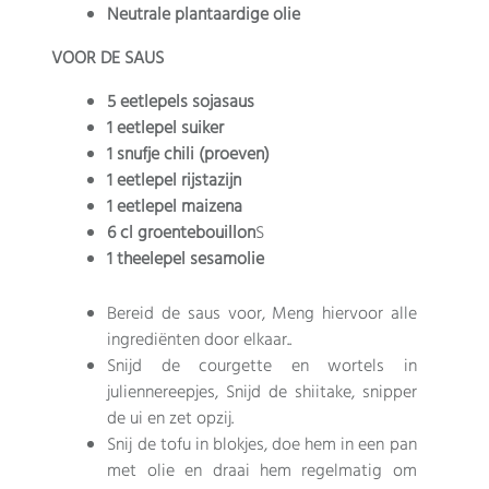
Neutrale plantaardige olie
VOOR DE SAUS
5 eetlepels sojasaus
1 eetlepel suiker
1 snufje chili (proeven)
1 eetlepel rijstazijn
1 eetlepel maizena
6 cl groentebouillon
S
1 theelepel sesamolie
Bereid de saus voor, Meng hiervoor alle
ingrediënten door elkaar..
Snijd de courgette en wortels in
juliennereepjes, Snijd de shiitake, snipper
de ui en zet opzij.
Snij de tofu in blokjes, doe hem in een pan
met olie en draai hem regelmatig om