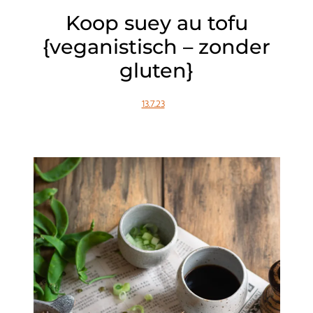
Koop suey au tofu
{veganistisch – zonder
gluten}
13.7.23