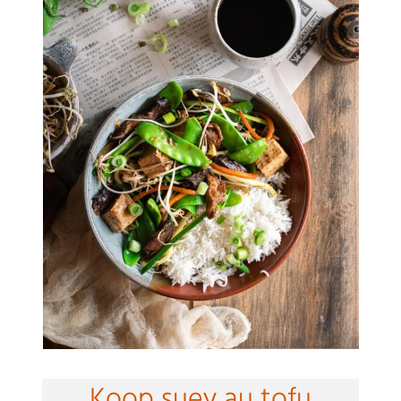
Koop suey au tofu