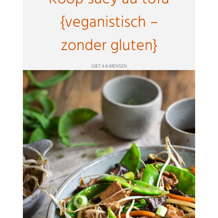
{veganistisch –
zonder gluten}
GIET 4-6 MENSEN