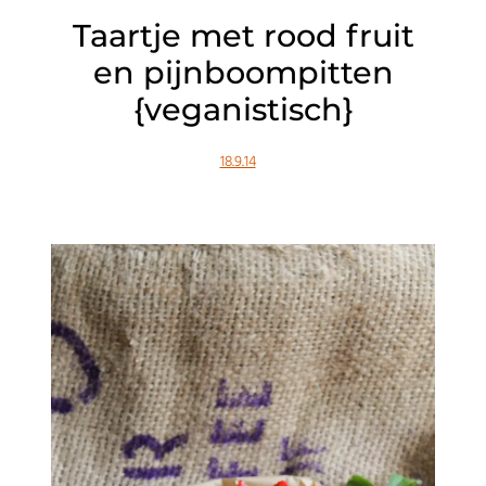
Taartje met rood fruit
en pijnboompitten
{veganistisch}
18.9.14