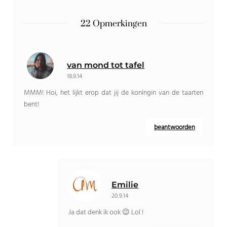
22 Opmerkingen
van mond tot tafel
18.9.14
MMM! Hoi, het lijkt erop dat jij de koningin van de taarten
bent!
beantwoorden
Emilie
20.9.14
Ja dat denk ik ook 😉 Lol !