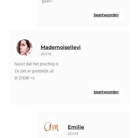
gaan !
beantwoorden
Mademoisellevi
20.9.14
Naast dat het prachtig is
Ze ziet er goddelijk uit
IK STERF <3
beantwoorden
Emilie
20.9.14