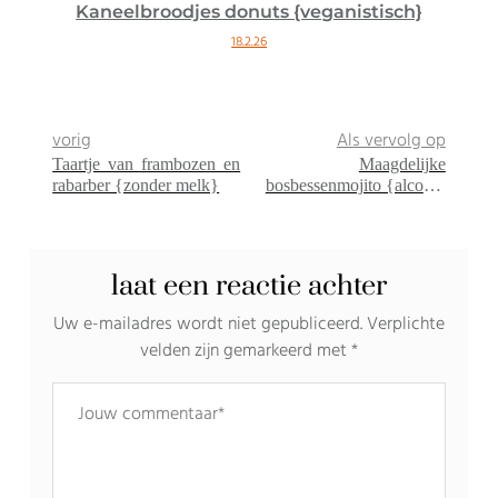
Kaneelbroodjes donuts {veganistisch}
18.2.26
vorig
Als vervolg op
Taartje van frambozen en
Maagdelijke
rabarber {zonder melk}
bosbessenmojito {alcohol
vrij}
laat een reactie achter
Uw e-mailadres wordt niet gepubliceerd.
Verplichte
velden zijn gemarkeerd met
*