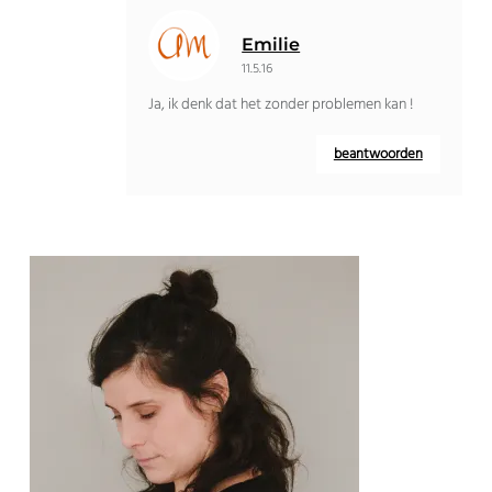
Emilie
11.5.16
Ja, ik denk dat het zonder problemen kan !
beantwoorden