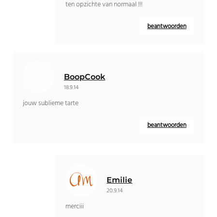
ten opzichte van normaal !!!
beantwoorden
BoopCook
18.9.14
jouw sublieme tarte
beantwoorden
Emilie
20.9.14
merciii