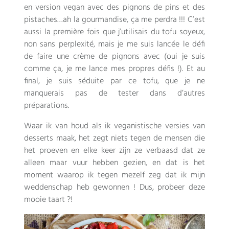
en version vegan avec des pignons de pins et des
pistaches
…
ah la gourmandise
,
ça me perdra
!!!
C’est
aussi la première fois que j’utilisais du tofu soyeux
,
non sans perplexité
,
mais je me suis lancée le défi
de faire une crème de pignons avec
(
oui je suis
comme ça
,
je me lance mes propres défis
!).
Et au
final
,
je suis séduite par ce tofu
,
que je ne
manquerais pas de tester dans d’autres
préparations
.
Waar ik van houd als ik veganistische versies van
desserts maak, het zegt niets tegen de mensen die
het proeven en elke keer zijn ze verbaasd dat ze
alleen maar vuur hebben gezien, en dat is het
moment waarop ik tegen mezelf zeg dat ik mijn
weddenschap heb gewonnen ! Dus, probeer deze
mooie taart ?!