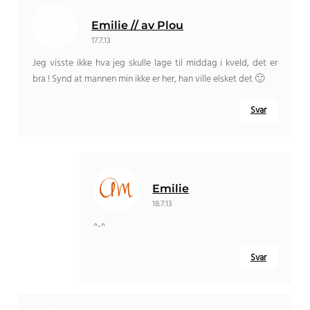
Emilie // av Plou
17.7.13
Jeg visste ikke hva jeg skulle lage til middag i kveld, det er
bra ! Synd at mannen min ikke er her, han ville elsket det 🙂
Svar
Emilie
18.7.13
^-^
Svar