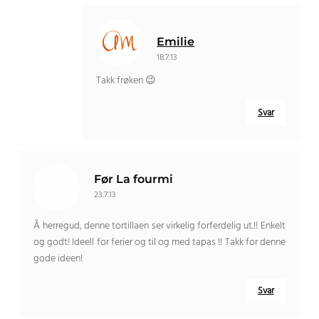
Emilie
18.7.13
Takk frøken 😉
Svar
Før La fourmi
23.7.13
Å herregud, denne tortillaen ser virkelig forferdelig ut.!! Enkelt
og godt! Ideell for ferier og til og med tapas !! Takk for denne
gode ideen!
Svar