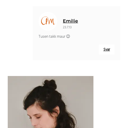
Emilie
23.7.13
Tusen takk maur 😉
Svar