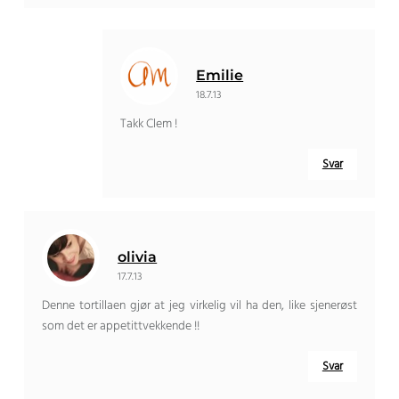
Emilie
18.7.13
Takk Clem !
Svar
olivia
17.7.13
Denne tortillaen gjør at jeg virkelig vil ha den, like sjenerøst
som det er appetittvekkende !!
Svar