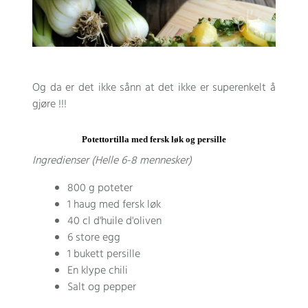
Og da er det ikke sånn at det ikke er superenkelt å
gjøre !!!
Potettortilla med fersk løk og persille
Ingredienser (Helle 6-8 mennesker)
800 g poteter
1 haug med fersk løk
40 cl d'huile d'oliven
6 store egg
1 bukett persille
En klype chili
Salt og pepper