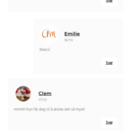
Svar
Emilie
18.7.13
Mercii
Svar
Clem
17.7.13
mmmh hun får deg til å ønske det så mye!!
Svar