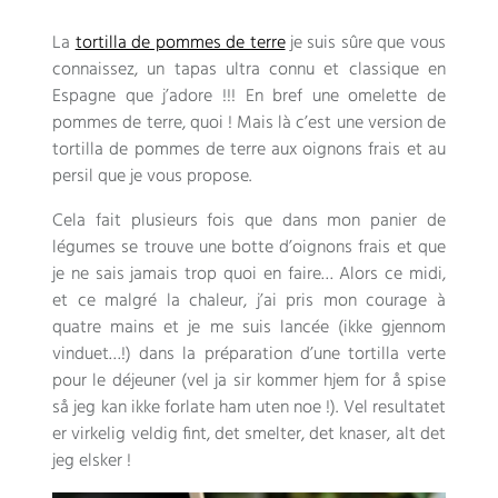
La
tortilla de pommes de terre
je suis sûre que vous
connaissez
,
un tapas ultra connu et classique en
Espagne que j’adore
!!!
En bref une omelette de
pommes de terre
, quoi !
Mais là c’est une version de
tortilla de pommes de terre aux oignons frais et au
persil que je vous propose
.
Cela fait plusieurs fois que dans mon panier de
légumes se trouve une botte d’oignons frais et que
je ne sais jamais trop quoi en faire
…
Alors ce midi
,
et ce malgré la chaleur
,
j’ai pris mon courage à
quatre mains et je me suis lancée
(ikke gjennom
vinduet…!)
dans la préparation d’une tortilla verte
pour le déjeuner
(vel ja sir kommer hjem for å spise
så jeg kan ikke forlate ham uten noe !). Vel resultatet
er virkelig veldig fint, det smelter, det knaser, alt det
jeg elsker !