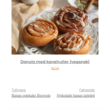
Donuts med kanelruller {vegansk}
18.2.26
Tidligere
Følgende
Banan ostekake Brownie
Sjokolade banan tartelett