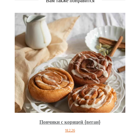
Вам также понравится
Пончики с корицей {веган}
18.2.26