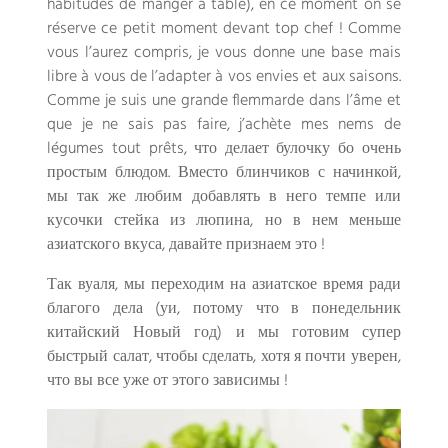
habitudes de manger à table
),
en ce moment on se
réserve ce petit moment devant top chef
!
Comme
vous l’aurez compris
,
je vous donne une base mais
libre à vous de l’adapter à vos envies et aux saisons
.
Comme je suis une grande flemmarde dans l’âme et
que je ne sais pas faire
,
j’achète mes nems de
légumes tout prêts
, что делает булочку бо очень
простым блюдом. Вместо блинчиков с начинкой,
мы так же любим добавлять в него темпе или
кусочки стейка из люпина, но в нем меньше
азиатского вкуса, давайте признаем это !
Так вуаля, мы переходим на азиатское время ради
благого дела (уи, потому что в понедельник
китайский Новый год) и мы готовим супер
быстрый салат, чтобы сделать, хотя я почти уверен,
что вы все уже от этого зависимы !