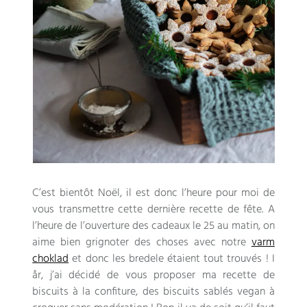
C’est bientôt Noël
,
il est donc l’heure pour moi de
vous transmettre cette dernière recette de fête
.
A
l’heure de l’ouverture des cadeaux le
25
au matin
,
on
aime bien grignoter des choses avec notre
varm
choklad
et donc les bredele étaient tout trouvés
! I
år,
j’ai décidé de vous proposer ma recette de
biscuits à la confiture
,
des biscuits sablés vegan à