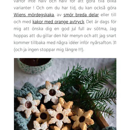
varför inte halv och halv för att göra två olika
varianter ! Och om du har tid, du kan också göra
Wiens mördegskaka
, av
smör breda delar
eller till
och med
kakor med orange avtryck
. Det är dags för
mig att önska dig en god jul full av sötma, Jag
hoppas att du gillar den här menyn och att jag snart
kommer tillbaka med några idéer inför nyårsafton. 31
(och ja ingen stoppar mig längre !!!).