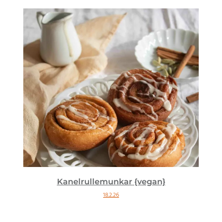
Kanelrullemunkar {vegan}
18.2.26