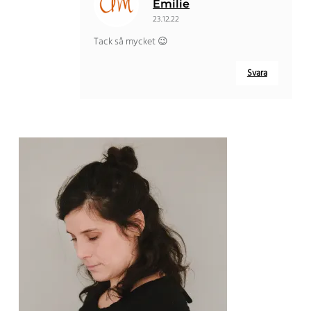
Emilie
23.12.22
Tack så mycket 😉
Svara