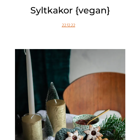
Syltkakor {vegan}
22.12.22