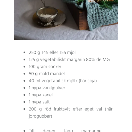
250 g T45 eller T55 mjöl
125 g vegetabiliskt margarin 80% de MG
100 gram socker
50 g mald mandel
40 ml vegetabilisk mjölk (här soja)
1 nypa vaniljpulver
1 nypa kanel
1 nypa salt
200 g röd fruktsylt efter eget val (här
jordgubbar)
Till degen, lägg margarinet i