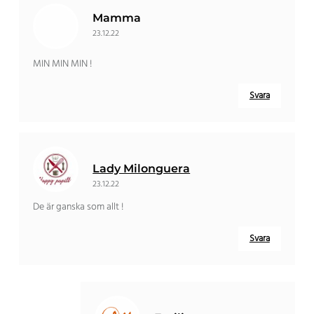
Mamma
23.12.22
MIN MIN MIN !
Svara
Lady Milonguera
23.12.22
De är ganska som allt !
Svara