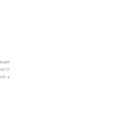
iesem
ön ?!
mit a