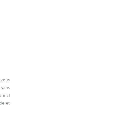
 vous
 sans
s mal
de et