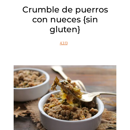
Crumble de puerros
con nueces {sin
gluten}
4.3.13