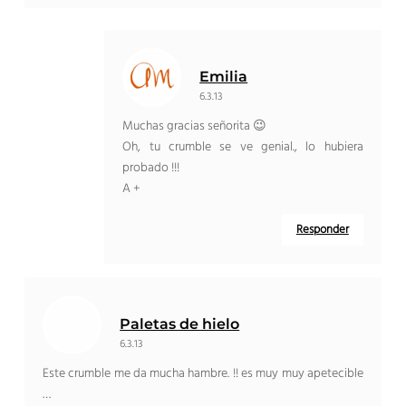
Emilia
6.3.13
Muchas gracias señorita 😉
Oh, tu crumble se ve genial., lo hubiera
probado !!!
A +
Responder
Paletas de hielo
6.3.13
Este crumble me da mucha hambre. !! es muy muy apetecible
…