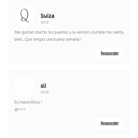
Suiza
4.3.13
Me gustan mucho los puerros y la versión crumble me sienta
bien., Que tengas una buena semana !
Responder
sil
4.3.13
Es maravilloso !
@+++
Responder