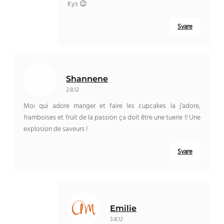
Kys 😉
Svare
Shannene
2.8.12
Moi qui adore manger et faire les cupcakes la j’adore
,
framboises et fruit de la passion ça doit être une tuerie
!!
Une
explosion de saveurs
!
Svare
Emilie
3.8.12