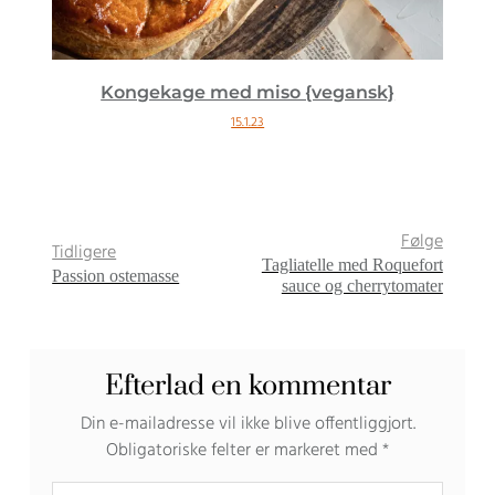
Kongekage med miso {vegansk}
15.1.23
Følge
Tidligere
Tagliatelle med Roquefort
Passion ostemasse
sauce og cherrytomater
Efterlad en kommentar
Din e-mailadresse vil ikke blive offentliggjort.
Obligatoriske felter er markeret med
*