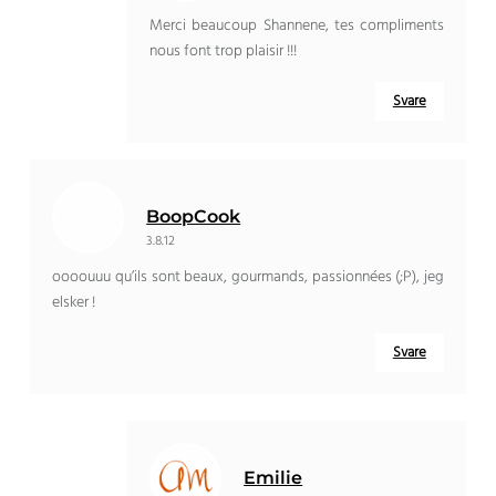
Merci beaucoup Shannene
,
tes compliments
nous font trop plaisir
!!!
Svare
BoopCook
3.8.12
oooouuu qu’ils sont beaux
,
gourmands
,
passionnées
(;P), jeg
elsker !
Svare
Emilie