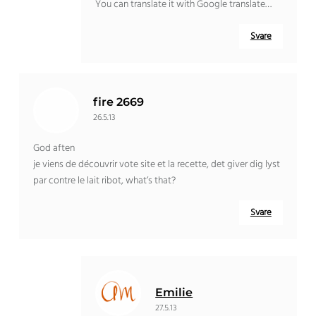
You can translate it with Google translate
…
Svare
fire 2669
26.5.13
God aften
je viens de découvrir vote site et la recette
, det giver dig lyst
par contre le lait ribot
,
what’s that
?
Svare
Emilie
27.5.13