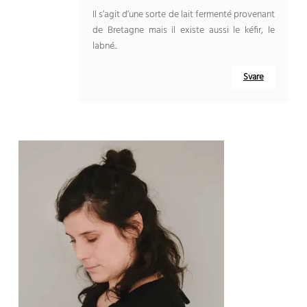
Il s’agit d’une sorte de lait fermenté provenant
de Bretagne mais il existe aussi le kéfir
,
le
labné.
.
Svare