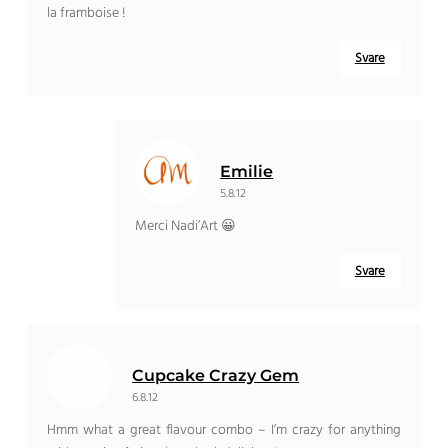
la framboise
!
Svare
Emilie
5.8.12
Merci Nadi’Art 😀
Svare
Cupcake Crazy Gem
6.8.12
Hmm what a great flavour combo
–
I’m crazy for anything