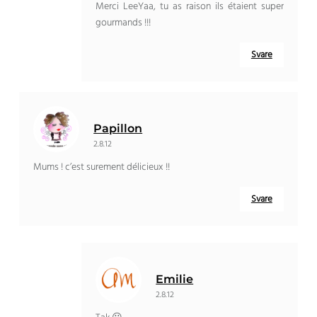
Merci LeeYaa
,
tu as raison ils étaient super
gourmands
!!!
Svare
Papillon
2.8.12
Mums !
c’est surement délicieux
!!
Svare
Emilie
2.8.12