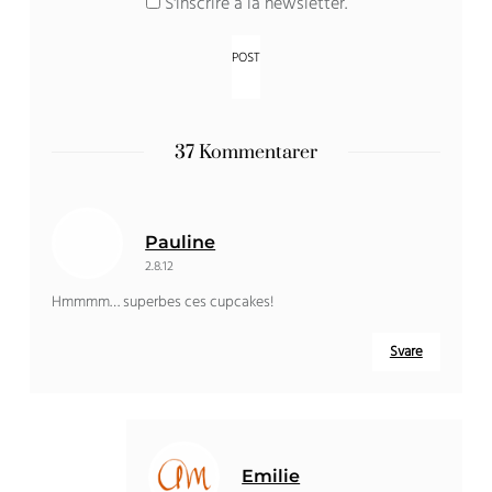
S'inscrire à la newsletter
.
37 Kommentarer
Pauline
2.8.12
Hmmmm…
superbes ces cupcakes
!
Svare
Emilie