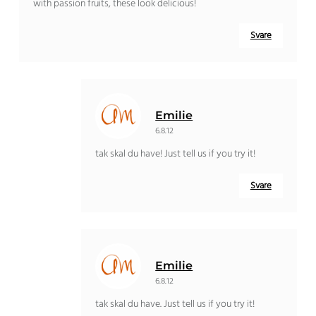
with passion fruits
,
these look delicious
!
Svare
Emilie
6.8.12
tak skal du have!
Just tell us if you try it
!
Svare
Emilie
6.8.12
tak skal du have.
Just tell us if you try it
!