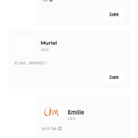
Tak 😀
Svare
Muriel
2.8.12
Et ord …
WAHOU
!
Svare
Emilie
2.8.12
lol !!! Tak 😉