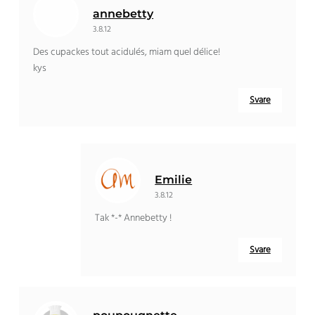
annebetty
3.8.12
Des cupackes tout acidulés
,
miam quel délice
!
kys
Svare
Emilie
3.8.12
Tak *-*
Annebetty
!
Svare