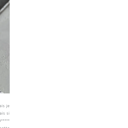
ais je
is si
D*****