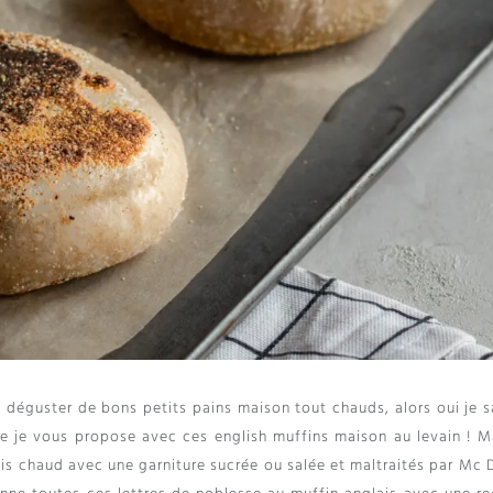
e déguster de bons petits pains maison tout chauds
,
alors oui je s
ue je vous propose avec ces english muffins maison au levain
!
Ma
vis chaud avec une garniture sucrée ou salée et maltraités par Mc 