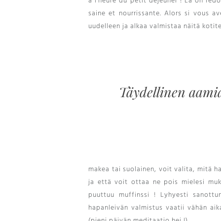
à l’heure du petit déjeuner
!
Là on redo
saine et nourrissante
.
Alors si vous av
uudelleen ja alkaa valmistaa näitä kotitek
Täydellinen aamia
makea tai suolainen, voit valita, mitä h
ja että voit ottaa ne pois mielesi muk
puuttuu muffinssi ! Lyhyesti sanottun
hapanleivän valmistus vaatii vähän aika
(pieni päivän meditaatio hei !).