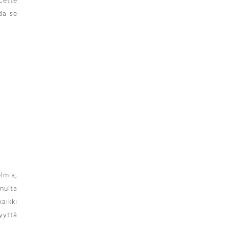
cette
da se
elmia,
nulta
aikki
syyttä