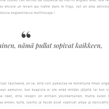
nne toutes ces lettres de noblesse au muffin anglais avec une re
ez encore un levain qui traîne dans le frigo
, nyt on aika aktivoi
oisia englantilaisia ​​muffinsseja !
inen, nämä pullat sopivat kaikkeen,
aluat täytteenä, on se, että voit pakastaa ne keitettynä ilman ong
aan aamuisin, kun kaapista ei ole enää mitään jäljellä tai kun si
a näet, että resepti on erittäin yksinkertainen, mutta kuten k
a ennen, kyllä, luonto ja hyvät asiat vaativat aikaa ja kärsivälli