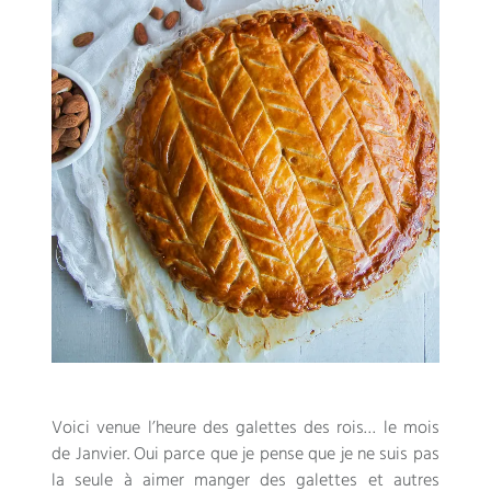
Voici venue l’heure des galettes des rois
…
le mois
de Janvier
.
Oui parce que je pense que je ne suis pas
la seule à aimer manger des galettes et autres