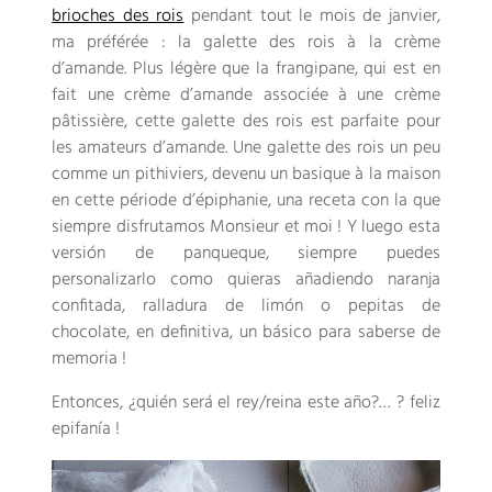
brioches des rois
pendant tout le mois de janvier
,
ma préférée
:
la galette des rois à la crème
d’amande
.
Plus légère que la frangipane
,
qui est en
fait une crème d’amande associée à une crème
pâtissière
,
cette galette des rois est parfaite pour
les amateurs d’amande
.
Une galette des rois un peu
comme un pithiviers
,
devenu un basique à la maison
en cette période d’épiphanie
, una receta con la que
siempre disfrutamos Monsieur et moi ! Y luego esta
versión de panqueque, siempre puedes
personalizarlo como quieras añadiendo naranja
confitada, ralladura de limón o pepitas de
chocolate, en definitiva, un básico para saberse de
memoria !
Entonces, ¿quién será el rey/reina este año?… ? feliz
epifanía !