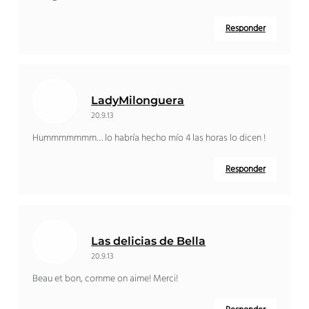
Responder
LadyMilonguera
20.9.13
Hummmmmmm… lo habría hecho mío 4 las horas lo dicen !
Responder
Las delicias de Bella
20.9.13
Beau et bon
,
comme on aime
! Merci!