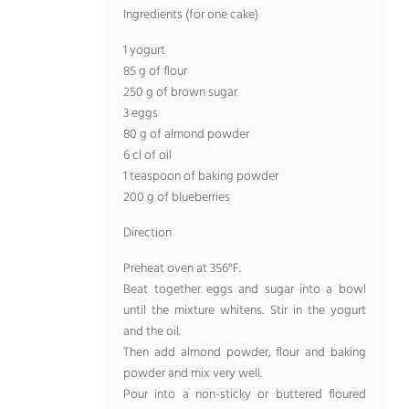
Ingredients
(
for one cake
)
1
yogurt
85
g of flour
250
g of brown sugar
3
eggs
80
g of almond powder
6
cl of oil
1
teaspoon of baking powder
200
g of blueberries
Direction
Preheat oven at 356°F
.
Beat together eggs and sugar into a bowl
until the mixture whitens
.
Stir in the yogurt
and the oil
.
Then add almond powder
,
flour and baking
powder and mix very well
.
Pour into a non-sticky or buttered floured