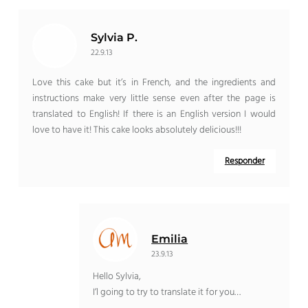
Sylvia P
.
22.9.13
Love this cake but it’s in French
,
and the ingredients and
instructions make very little sense even after the page is
translated to English
!
If there is an English version I would
love to have it
!
This cake looks absolutely delicious
!!!
Responder
Emilia
23.9.13
Hello Sylvia
,
I’l going to try to translate it for you
…