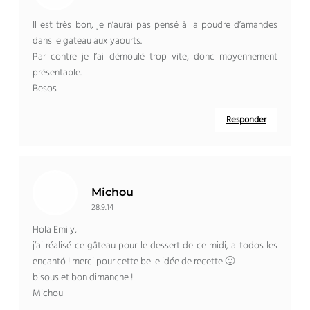
Il est très bon
,
je n’aurai pas pensé à la poudre d’amandes
dans le gateau aux yaourts
.
Par contre je l’ai démoulé trop vite
,
donc moyennement
présentable
.
Besos
Responder
Michou
28.9.14
Hola Emily,
j’ai réalisé ce gâteau pour le dessert de ce midi
, a todos les
encantó !
merci pour cette belle idée de recette 🙂
bisous et bon dimanche
!
Michou