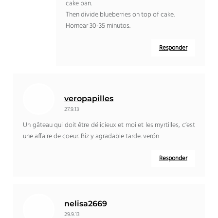
cake pan
.
Then divide blueberries on top of cake
.
Hornear 30-35 minutos.
Responder
veropapilles
27.9.13
Un gâteau qui doit être délicieux et moi et les myrtilles
,
c’est
une affaire de coeur
. Biz y agradable tarde. verón
Responder
nelisa2669
29.9.13