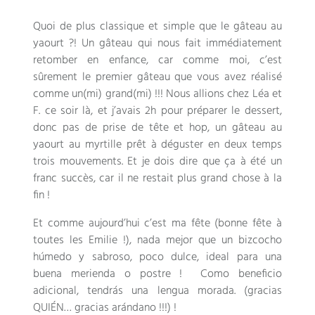
Quoi de plus classique et simple que le gâteau au
yaourt
?!
Un gâteau qui nous fait immédiatement
retomber en enfance
,
car comme moi
,
c’est
sûrement le premier gâteau que vous avez réalisé
comme un
(mi)
grand
(mi) !!!
Nous allions chez Léa et
F
.
ce soir là
,
et j’avais 2h pour préparer le dessert
,
donc pas de prise de tête et hop
,
un gâteau au
yaourt au myrtille prêt à déguster en deux temps
trois mouvements
.
Et je dois dire que ça à été un
franc succès
,
car il ne restait plus grand chose à la
fin
!
Et comme aujourd’hui c’est ma fête
(
bonne fête à
toutes les Emilie
!), nada mejor que un bizcocho
húmedo y sabroso, poco dulce, ideal para una
buena merienda o postre ! Como beneficio
adicional, tendrás una lengua morada. (gracias
QUIÉN… gracias arándano !!!) !