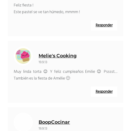
Feliz fiesta !
Este pastel se ve tan húmedo, mmmm !
Responder
Melie's Cooking
19.9.13
Muy linda torta 😉 Y feliz cumpleaños Emilie 😉 Psssst…
También es la fiesta de Amélie 🙂
Responder
BoopCocinar
19.9.13