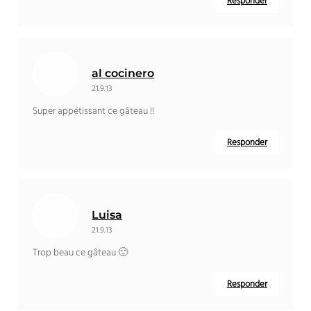
Responder
al cocinero
21.9.13
Super appétissant ce gâteau
!!
Responder
Luisa
21.9.13
Trop beau ce gâteau 🙂
Responder