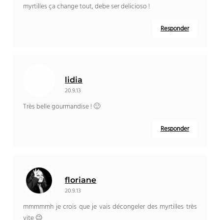
myrtilles ça change tout
, debe ser delicioso !
Responder
lidia
20.9.13
Très belle gourmandise
! 🙂
Responder
floriane
20.9.13
mmmmmh je crois que je vais décongeler des myrtilles très
vite 😉