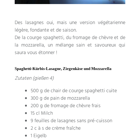
Des lasagnes oui
,
mais une version végétarienne
légère
,
fondante et de saison
.
De la courge spaghetti
,
du fromage de chèvre et de
la mozzarella
,
un mélange sain et savoureux qui
saura vous étonner
!
Spaghetti-Kürbis-Lasagne, Ziegenkäse und Mozzarella
Zutaten (gießen 4)
500
g de chair de courge spaghetti cuite
300
g de pain de mozzarella
200
g de fromage de chèvre frais
15 cl Milch
9
feuilles de lasagnes sans pré-cuisson
2
c à s de crème fraîche
1 Eigelb