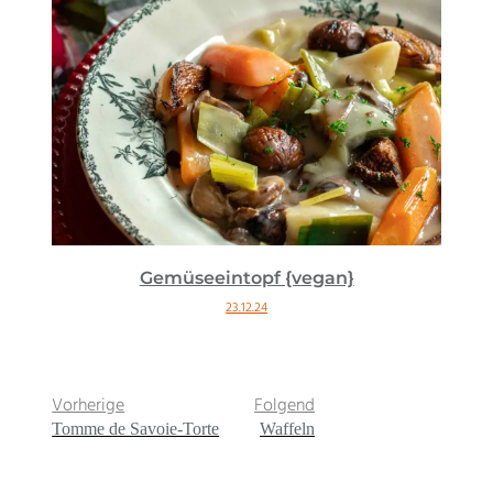
Gemüseeintopf {vegan}
23.12.24
Vorherige
Folgend
Tomme de Savoie-Torte
Waffeln