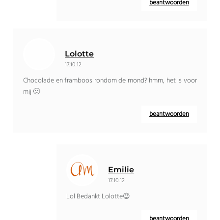
beantwoorden
Lolotte
17.10.12
Chocolade en framboos rondom de mond? hmm, het is voor
mij 🙂
beantwoorden
Emilie
17.10.12
Lol Bedankt Lolotte😉
beantwoorden