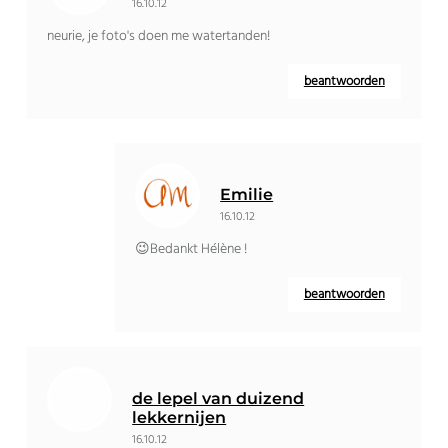
16.10.12
neurie, je foto's doen me watertanden!
beantwoorden
Emilie
16.10.12
😉Bedankt Hélène !
beantwoorden
de lepel van duizend
lekkernijen
16.10.12