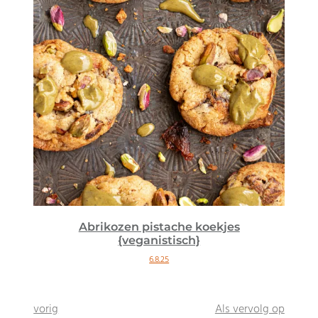
Abrikozen pistache koekjes
{veganistisch}
6.8.25
vorig
Als vervolg op