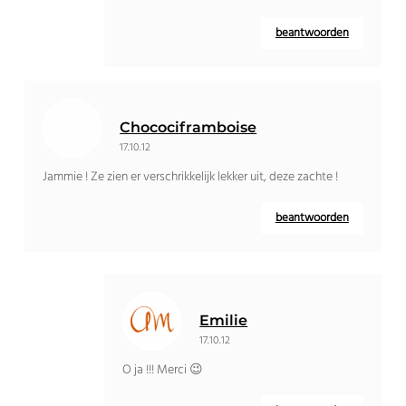
beantwoorden
Chocociframboise
17.10.12
Jammie ! Ze zien er verschrikkelijk lekker uit, deze zachte !
beantwoorden
Emilie
17.10.12
O ja !!! Merci 😉