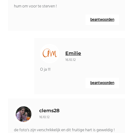
hum om voor te sterven !
beantwoorden
Emilie
16.10.12
O ja !!!
beantwoorden
clems28
16.10.12
de foto's zijn verschrikkelijk en dit fruitige hart is geweldig !