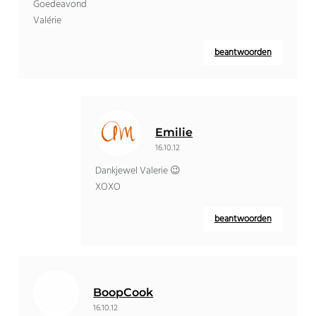
Goedeavond
Valérie
beantwoorden
Emilie
16.10.12
Dankjewel Valerie 😉
XOXO
beantwoorden
BoopCook
16.10.12