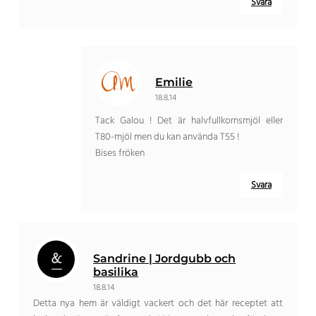
Svara
Emilie
18.8.14
Tack Galou ! Det är halvfullkornsmjöl eller
T80-mjöl men du kan använda T55 !
Bises fröken
Svara
Sandrine | Jordgubb och
basilika
18.8.14
Detta nya hem är väldigt vackert och det här receptet att