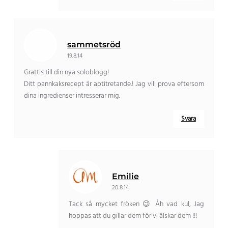
sammetsröd
19.8.14
Grattis till din nya soloblogg!
Ditt pannkaksrecept är aptitretande.! Jag vill prova eftersom
dina ingredienser intresserar mig.
Svara
Emilie
20.8.14
Tack så mycket fröken 😉 Åh vad kul, Jag
hoppas att du gillar dem för vi älskar dem !!!