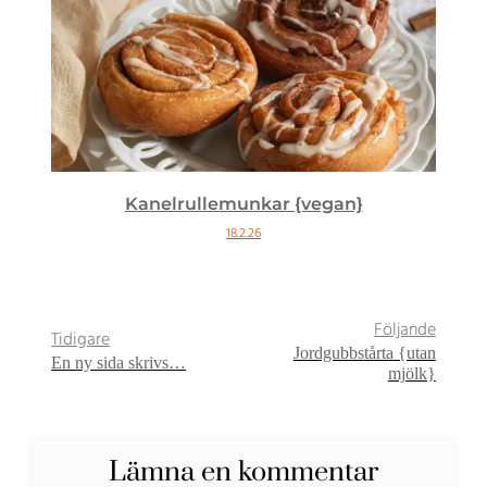
Kanelrullemunkar {vegan}
18.2.26
Följande
Tidigare
Jordgubbstårta {utan
En ny sida skrivs…
mjölk}
Lämna en kommentar