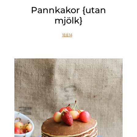
Pannkakor {utan
mjölk}
18.8.14