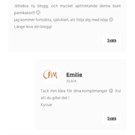
Jättebra ny blogg, och mycket aptitretande denna bunt
pannkakor!!! 🙂
jag kommer fortsätta, självklart, att följa dig med nöje 🙂
Länge leve din blogg!
Svara
Emilie
20.8.14
Tack min kära för dina komplimanger 😉 Kul
att du gillar det !
Kyssar
Svara