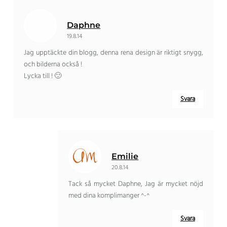
Daphne
19.8.14
Jag upptäckte din blogg, denna rena design är riktigt snygg,
och bilderna också !
Lycka till ! 🙂
Svara
Emilie
20.8.14
Tack så mycket Daphne, Jag är mycket nöjd
med dina komplimanger ^-^
Svara