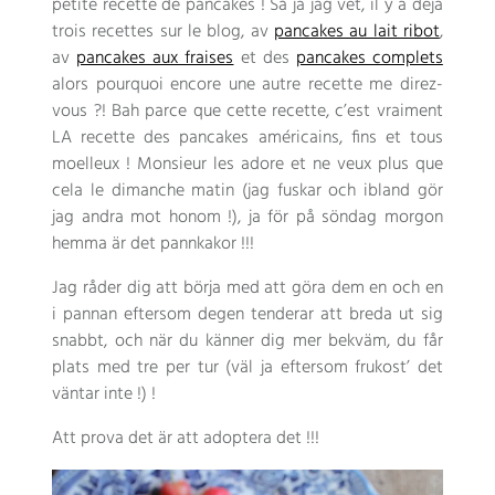
petite recette de pancakes
! Så ja jag vet,
il y a déjà
trois recettes sur le blog
, av
pancakes au lait ribot
,
av
pancakes aux fraises
et des
pancakes complets
alors pourquoi encore une autre recette me direz-
vous
?!
Bah parce que cette recette
,
c’est vraiment
LA recette des pancakes américains
,
fins et tous
moelleux
!
Monsieur les adore et ne veux plus que
cela le dimanche matin
(jag fuskar och ibland gör
jag andra mot honom !), ja för på söndag morgon
hemma är det pannkakor !!!
Jag råder dig att börja med att göra dem en och en
i pannan eftersom degen tenderar att breda ut sig
snabbt, och när du känner dig mer bekväm, du får
plats med tre per tur (väl ja eftersom frukost’ det
väntar inte !) !
Att prova det är att adoptera det !!!