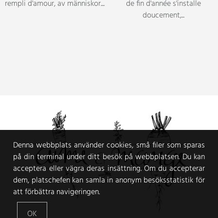
Denna webbplats använder cookies, små filer som sparas
på din terminal under ditt besök på webbplatsen. Du kan
acceptera eller vägra deras insättning. Om du accepterar
dem, platschefen kan samla in anonym besöksstatistik för
att förbättra navigeringen.
OK