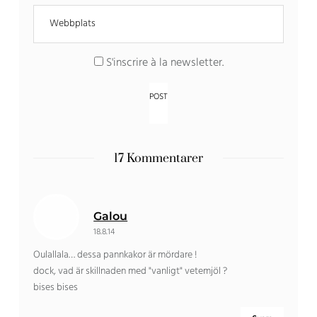
S'inscrire à la newsletter
.
17 Kommentarer
Galou
18.8.14
Oulallala… dessa pannkakor är mördare !
dock, vad är skillnaden med "vanligt" vetemjöl ?
bises bises