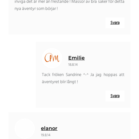
inviga det är mer än frestande ! Massor av bra saker för detta
nya äventyr som börjar !
Svara
Emilie
18.8.14
Tack fröken Sandrine ^-^ Ja jag hoppas att
äventyret blir långt !
Svara
elanor
19.8.14