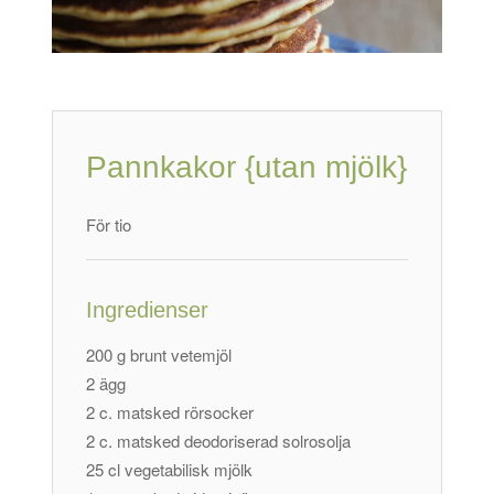
Pannkakor {utan mjölk}
För tio
Ingredienser
200 g brunt vetemjöl
2 ägg
2 c. matsked rörsocker
2 c. matsked deodoriserad solrosolja
25 cl vegetabilisk mjölk